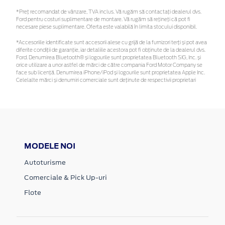
*Preţ recomandat de vânzare, TVA inclus. Vă rugăm să contactaţi dealerul dvs.
Ford pentru costuri suplimentare de montare. Vă rugăm să rețineți că pot fi
necesare piese suplimentare. Oferta este valabilă în limita stocului disponibil.
*Accesoriile identificate sunt accesorii alese cu grijă de la furnizori terți și pot avea
diferite condiții de garanție, iar detaliile acestora pot fi obținute de la dealerul dvs.
Ford. Denumirea Bluetooth® și logourile sunt proprietatea Bluetooth SIG, Inc. și
orice utilizare a unor astfel de mărci de către compania Ford Motor Company se
face sub licență. Denumirea iPhone/iPod și logourile sunt proprietatea Apple Inc.
Celelalte mărci și denumiri comerciale sunt deținute de respectivii proprietari
MODELE NOI
Autoturisme
Comerciale & Pick Up-uri
Flote