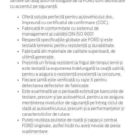
Jantele din aliaj auto-omologate de la FORD sunt dezvoltate
cu accentul pe siguranță:
Oferă soluția perfectă pentru autovehiculul dvs.,
împreună cu certificatul de confirmare (COC).
Fabricată în conformitate cu sistemul de
management al calității DIN ISO 9001
Respectă specificațiile globale ale FORD și este
testată temeinic pentru rezistență și durabilitate.
Fabricată din materiale de calitate superioară, de
ultimă generație.
Prezintă un finisaj rezistent la frigul din timpul iernii și
este testată la expunerea îndelungată la ceață salină,
pentru a asigura o rezistență excelentă la coroziune.
Fiecare jantă este verificată cu raze X pentru
detectarea defectelor de fabricație.
Este examinată pe o perioadă extinsă pe bancurile de
testare, precum și pe autovehicul, pentru a se asigura
menținerea nivelurilor de siguranță pe întreg ciclul de
viață al autovehiculului, precum și a performanțelor și
caracteristicilor de rulare.
Puteți reutiliza piulițele de roată și capacul central
FORD originale, astfel încât nu aveți nevoie de piese
suplimentare.