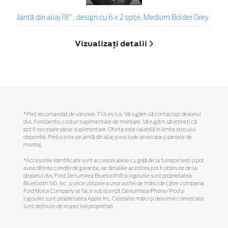
Jantă din aliaj 18" , design cu 6 x 2 spițe, Medium Bolder Grey
Vizualizați detalii
*Preţ recomandat de vânzare, TVA inclus. Vă rugăm să contactaţi dealerul
dvs. Ford pentru costuri suplimentare de montare. Vă rugăm să reţineţi că
pot fi necesare piese suplimentare. Oferta este valabilă în limita stocului
disponibil. Preţul este pe jantă din aliaj şi exclude anvelopa şi piesele de
montaj.
*Accesoriile identificate sunt accesorii alese cu grijă de la furnizori terți și pot
avea diferite condiții de garanție, iar detaliile acestora pot fi obținute de la
dealerul dvs. Ford. Denumirea Bluetooth® și logourile sunt proprietatea
Bluetooth SIG, Inc. și orice utilizare a unor astfel de mărci de către compania
Ford Motor Company se face sub licență. Denumirea iPhone/iPod și
logourile sunt proprietatea Apple Inc. Celelalte mărci și denumiri comerciale
sunt deținute de respectivii proprietari.