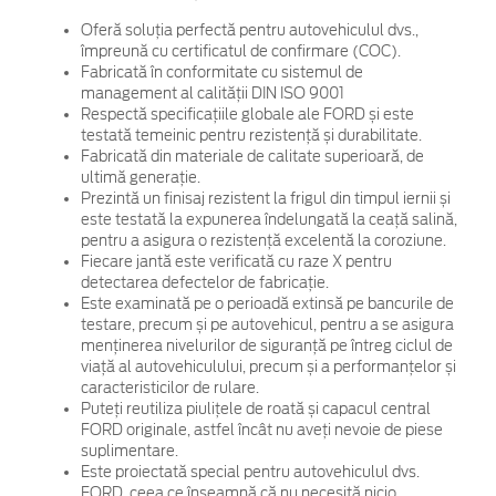
Oferă soluția perfectă pentru autovehiculul dvs.,
împreună cu certificatul de confirmare (COC).
Fabricată în conformitate cu sistemul de
management al calității DIN ISO 9001
Respectă specificațiile globale ale FORD și este
testată temeinic pentru rezistență și durabilitate.
Fabricată din materiale de calitate superioară, de
ultimă generație.
Prezintă un finisaj rezistent la frigul din timpul iernii și
este testată la expunerea îndelungată la ceață salină,
pentru a asigura o rezistență excelentă la coroziune.
Fiecare jantă este verificată cu raze X pentru
detectarea defectelor de fabricație.
Este examinată pe o perioadă extinsă pe bancurile de
testare, precum și pe autovehicul, pentru a se asigura
menținerea nivelurilor de siguranță pe întreg ciclul de
viață al autovehiculului, precum și a performanțelor și
caracteristicilor de rulare.
Puteți reutiliza piulițele de roată și capacul central
FORD originale, astfel încât nu aveți nevoie de piese
suplimentare.
Este proiectată special pentru autovehiculul dvs.
FORD, ceea ce înseamnă că nu necesită nicio