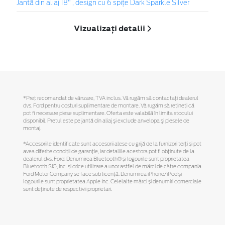
Jantă din aliaj 18" , design cu 6 spiţe Dark Sparkle Silver
Vizualizați detalii
*Preţ recomandat de vânzare, TVA inclus. Vă rugăm să contactaţi dealerul
dvs. Ford pentru costuri suplimentare de montare. Vă rugăm să reţineţi că
pot fi necesare piese suplimentare. Oferta este valabilă în limita stocului
disponibil. Preţul este pe jantă din aliaj şi exclude anvelopa şi piesele de
montaj.
*Accesoriile identificate sunt accesorii alese cu grijă de la furnizori terți și pot
avea diferite condiții de garanție, iar detaliile acestora pot fi obținute de la
dealerul dvs. Ford. Denumirea Bluetooth® și logourile sunt proprietatea
Bluetooth SIG, Inc. și orice utilizare a unor astfel de mărci de către compania
Ford Motor Company se face sub licență. Denumirea iPhone/iPod și
logourile sunt proprietatea Apple Inc. Celelalte mărci și denumiri comerciale
sunt deținute de respectivii proprietari.