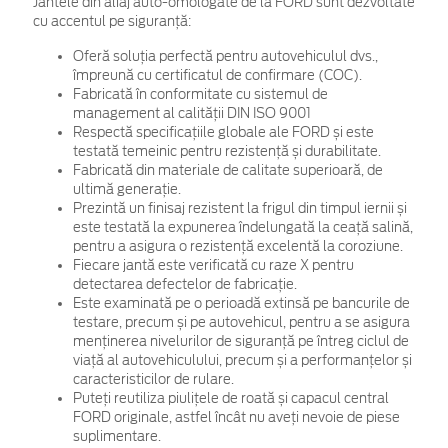
Jantele din aliaj auto-omologate de la FORD sunt dezvoltate
cu accentul pe siguranță:
Oferă soluția perfectă pentru autovehiculul dvs.,
împreună cu certificatul de confirmare (COC).
Fabricată în conformitate cu sistemul de
management al calității DIN ISO 9001
Respectă specificațiile globale ale FORD și este
testată temeinic pentru rezistență și durabilitate.
Fabricată din materiale de calitate superioară, de
ultimă generație.
Prezintă un finisaj rezistent la frigul din timpul iernii și
este testată la expunerea îndelungată la ceață salină,
pentru a asigura o rezistență excelentă la coroziune.
Fiecare jantă este verificată cu raze X pentru
detectarea defectelor de fabricație.
Este examinată pe o perioadă extinsă pe bancurile de
testare, precum și pe autovehicul, pentru a se asigura
menținerea nivelurilor de siguranță pe întreg ciclul de
viață al autovehiculului, precum și a performanțelor și
caracteristicilor de rulare.
Puteți reutiliza piulițele de roată și capacul central
FORD originale, astfel încât nu aveți nevoie de piese
suplimentare.