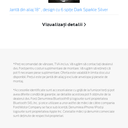
Jantă din aliaj 18" , design cu 6 spiţe Dark Sparkle Silver
Vizualizați detalii
*Preţ recomandat de vânzare, TVA inclus. Vă rugăm să contactaţi dealerul
dvs. Ford pentru costuri suplimentare de montare. Vă rugăm să reţineţi că
pot fi necesare piese suplimentare. Oferta este valabilă în limita stocului
disponibil. Preţul este pe jantă din aliaj şi exclude anvelopa şi piesele de
montaj.
*Accesoriile identificate sunt accesorii alese cu grijă de la furnizori terți și pot
avea diferite condiții de garanție, iar detaliile acestora pot fi obținute de la
dealerul dvs. Ford. Denumirea Bluetooth® și logourile sunt proprietatea
Bluetooth SIG, Inc. și orice utilizare a unor astfel de mărci de către compania
Ford Motor Company se face sub licență. Denumirea iPhone/iPod și
logourile sunt proprietatea Apple Inc. Celelalte mărci și denumiri comerciale
sunt deținute de respectivii proprietari.