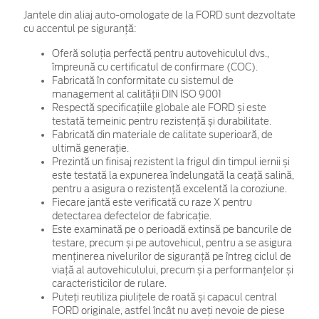
Jantele din aliaj auto-omologate de la FORD sunt dezvoltate
cu accentul pe siguranță:
Oferă soluția perfectă pentru autovehiculul dvs.,
împreună cu certificatul de confirmare (COC).
Fabricată în conformitate cu sistemul de
management al calității DIN ISO 9001
Respectă specificațiile globale ale FORD și este
testată temeinic pentru rezistență și durabilitate.
Fabricată din materiale de calitate superioară, de
ultimă generație.
Prezintă un finisaj rezistent la frigul din timpul iernii și
este testată la expunerea îndelungată la ceață salină,
pentru a asigura o rezistență excelentă la coroziune.
Fiecare jantă este verificată cu raze X pentru
detectarea defectelor de fabricație.
Este examinată pe o perioadă extinsă pe bancurile de
testare, precum și pe autovehicul, pentru a se asigura
menținerea nivelurilor de siguranță pe întreg ciclul de
viață al autovehiculului, precum și a performanțelor și
caracteristicilor de rulare.
Puteți reutiliza piulițele de roată și capacul central
FORD originale, astfel încât nu aveți nevoie de piese