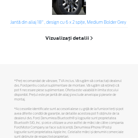
Jantă din aliaj 18" , design cu 6 x 2 spițe, Medium Bolder Grey
Vizualizați detalii
*Preţ recomandat de vânzare, TVA inclus. Vă rugăm să contactaţi dealerul
dvs. Ford pentru costuri suplimentare de montare. Vă rugăm să reţineţi că
pot fi necesare piese suplimentare. Oferta este valabilă în limita stocului
disponibil. Preţul este pe jantă din aliaj şi exclude anvelopa şi piesele de
montaj.
*Accesoriile identificate sunt accesorii alese cu grijă de la furnizori terți și pot
avea diferite condiții de garanție, iar detaliile acestora pot fi obținute de la
dealerul dvs. Ford. Denumirea Bluetooth® și logourile sunt proprietatea
Bluetooth SIG, Inc. și orice utilizare a unor astfel de mărci de către compania
Ford Motor Company se face sub licență. Denumirea iPhone/iPod și
logourile sunt proprietatea Apple Inc. Celelalte mărci și denumiri comerciale
sunt deținute de respectivii proprietari.