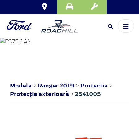
RANGER
2019
Modele
Ranger 2019
Protecţie
>
>
>
Protecţie exterioară
2541005
>