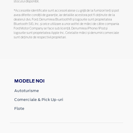
stocului disponibil.
*Accesoriile identificate sunt accesorii alese cu grijă de la furnizori terți și pot
avea diferite condiții de garanție, iar detaliile acestora pot fi obținute de la
dealerul dvs. Ford. Denumirea Bluetooth® și logourile sunt proprietatea
Bluetooth SIG, Inc. și orice utilizare a unor astfel de mărci de către compania
Ford Motor Company se face sub licență. Denumirea iPhone/iPod și
logourile sunt proprietatea Apple Inc. Celelalte mărci și denumiri comerciale
sunt deținute de respectivii proprietari.
MODELE NOI
Autoturisme
Comerciale & Pick Up-uri
Flote