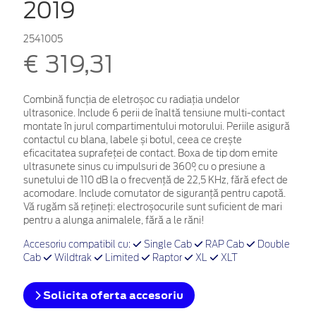
2019
2541005
€ 319,31
Combină funcția de eletroșoc cu radiația undelor
ultrasonice. Include 6 perii de înaltă tensiune multi-contact
montate în jurul compartimentului motorului. Periile asigură
contactul cu blana, labele și botul, ceea ce crește
eficacitatea suprafeței de contact. Boxa de tip dom emite
ultrasunete sinus cu impulsuri de 360°, cu o presiune a
sunetului de 110 dB la o frecvență de 22,5 KHz, fără efect de
acomodare. Include comutator de siguranță pentru capotă.
Vă rugăm să rețineți: electroșocurile sunt suficient de mari
pentru a alunga animalele, fără a le răni!
Accesoriu compatibil cu:
Single Cab
RAP Cab
Double
Cab
Wildtrak
Limited
Raptor
XL
XLT
Solicita oferta accesoriu