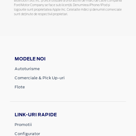
Bluetooth SIG, Inc. și orice utilizare a unor astfel de mărci de către compania
Ford Motor Company se face sub licență. Denumirea iPhone/iPod și
logourile sunt proprietatea Apple Inc. Celelalte mărci și denumiri comerciale
sunt deținute de respectivii proprietari.
MODELE NOI
Autoturisme
Comerciale & Pick Up-uri
Flote
LINK-URI RAPIDE
Promotii
Configurator