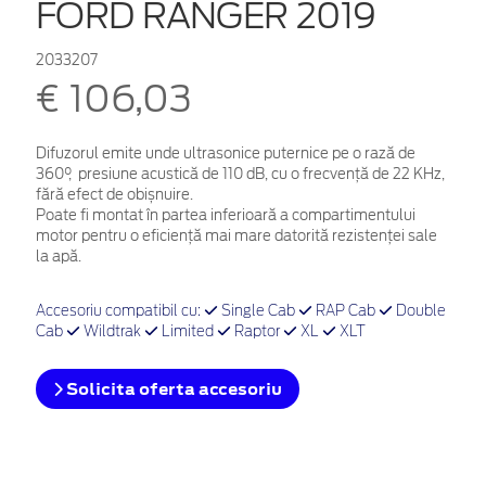
FORD RANGER 2019
2033207
€ 106,03
Difuzorul emite unde ultrasonice puternice pe o rază de
360°, presiune acustică de 110 dB, cu o frecvență de 22 KHz,
fără efect de obișnuire.
Poate fi montat în partea inferioară a compartimentului
motor pentru o eficiență mai mare datorită rezistenței sale
la apă.
Accesoriu compatibil cu:
Single Cab
RAP Cab
Double
Cab
Wildtrak
Limited
Raptor
XL
XLT
Solicita oferta accesoriu