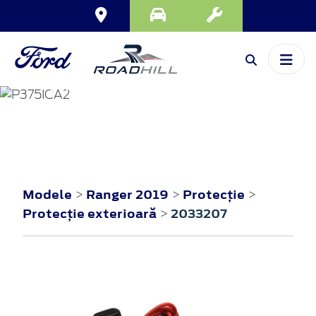
RANGER
2019
Modele
Ranger 2019
Protecţie
>
>
>
Protecţie exterioară
2033207
>