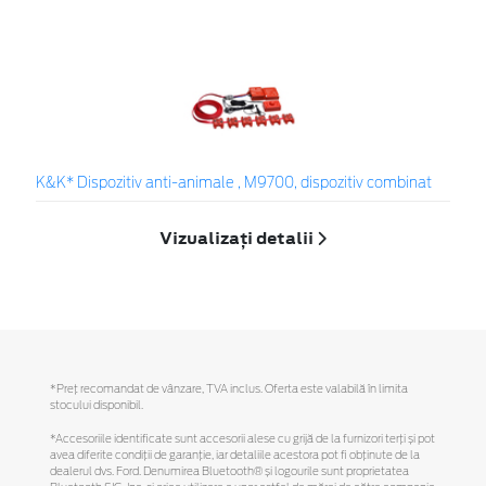
K&K* Dispozitiv anti-animale , M9700, dispozitiv combinat
Vizualizați detalii
*Preţ recomandat de vânzare, TVA inclus. Oferta este valabilă în limita
stocului disponibil.
*Accesoriile identificate sunt accesorii alese cu grijă de la furnizori terți și pot
avea diferite condiții de garanție, iar detaliile acestora pot fi obținute de la
dealerul dvs. Ford. Denumirea Bluetooth® și logourile sunt proprietatea