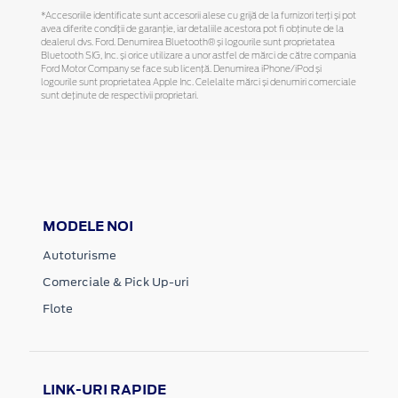
*Accesoriile identificate sunt accesorii alese cu grijă de la furnizori terți și pot
avea diferite condiții de garanție, iar detaliile acestora pot fi obținute de la
dealerul dvs. Ford. Denumirea Bluetooth® și logourile sunt proprietatea
Bluetooth SIG, Inc. și orice utilizare a unor astfel de mărci de către compania
Ford Motor Company se face sub licență. Denumirea iPhone/iPod și
logourile sunt proprietatea Apple Inc. Celelalte mărci și denumiri comerciale
sunt deținute de respectivii proprietari.
MODELE NOI
Autoturisme
Comerciale & Pick Up-uri
Flote
LINK-URI RAPIDE