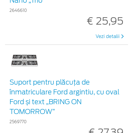
Nano „Trio”
2646610
€ 25,95
Vezi detalii
Suport pentru plăcuța de
înmatriculare Ford argintiu, cu oval
Ford și text „BRING ON
TOMORROW”
2569770
€ 27,39