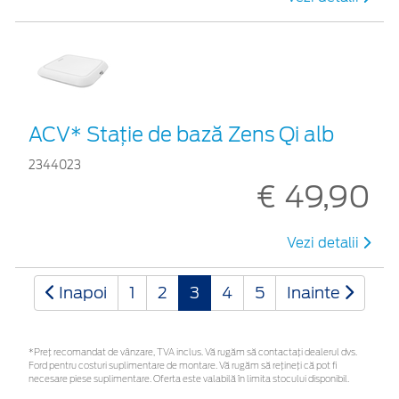
ACV* Stație de bază Zens Qi alb
2344023
€ 49,90
Vezi detalii
Inapoi
1
2
3
4
5
Inainte
*Preţ recomandat de vânzare, TVA inclus. Vă rugăm să contactaţi dealerul dvs.
Ford pentru costuri suplimentare de montare. Vă rugăm să rețineți că pot fi
necesare piese suplimentare. Oferta este valabilă în limita stocului disponibil.