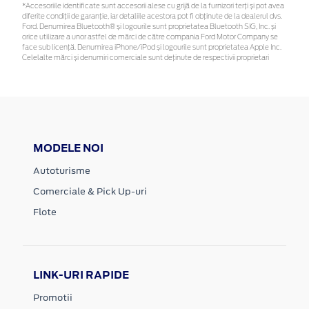
*Accesoriile identificate sunt accesorii alese cu grijă de la furnizori terți și pot avea
diferite condiții de garanție, iar detaliile acestora pot fi obținute de la dealerul dvs.
Ford. Denumirea Bluetooth® și logourile sunt proprietatea Bluetooth SIG, Inc. și
orice utilizare a unor astfel de mărci de către compania Ford Motor Company se
face sub licență. Denumirea iPhone/iPod și logourile sunt proprietatea Apple Inc.
Celelalte mărci și denumiri comerciale sunt deținute de respectivii proprietari
MODELE NOI
Autoturisme
Comerciale & Pick Up-uri
Flote
LINK-URI RAPIDE
Promotii