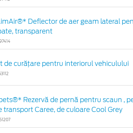
limAir®* Deflector de aer geam lateral pen
pate, transparent
97414
it de curățare pentru interiorul vehiculului
53112
pets®* Rezervă de pernă pentru scaun , p
e transport Caree, de culoare Cool Grey
61207