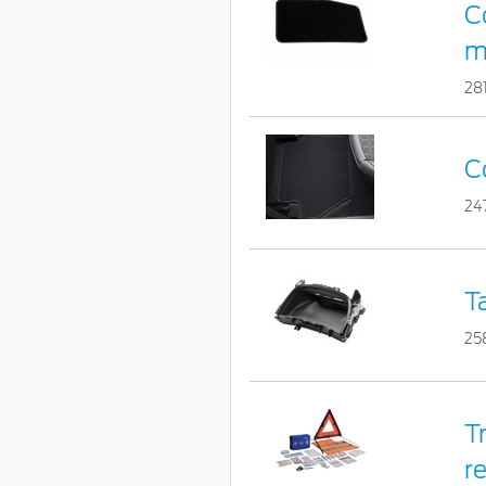
C
m
28
C
24
T
25
T
r