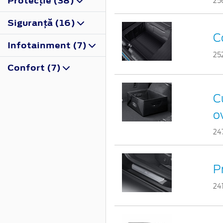
Protecţie (38)
25
Siguranţă (16)
C
Infotainment (7)
25
Confort (7)
Cu
o
24
P
24