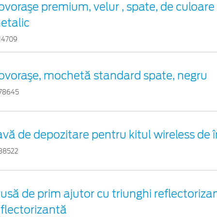
ovoraşe premium, velur , spate, de culoare 
etalic
14709
ovoraşe, mochetă standard spate, negru
78645
avă de depozitare pentru kitul wireless de 
88522
rusă de prim ajutor cu triunghi reflectorizan
eflectorizantă