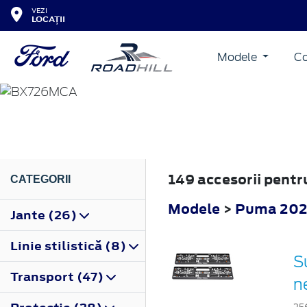
VEZI
LOCAȚII
Modele
Co
PUMA
2024
149 accesorii pent
CATEGORII
Modele
>
Puma 20
Jante (26)
Linie stilistică (8)
S
Transport (47)
n