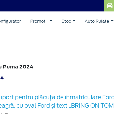
nfigurator
Promotii
Stoc
Auto Rulate
ru Puma 2024
24
uport pentru plăcuța de înmatriculare For
eagră, cu oval Ford și text „BRING ON 