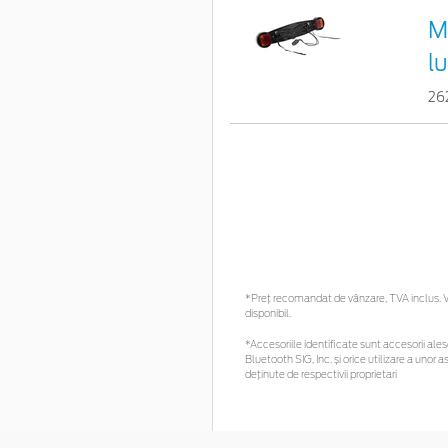
M
l
26
*Preţ recomandat de vânzare, TVA inclus. Vă
disponibil.
*Accesoriile identificate sunt accesorii alese
Bluetooth SIG, Inc. și orice utilizare a un
deținute de respectivii proprietari