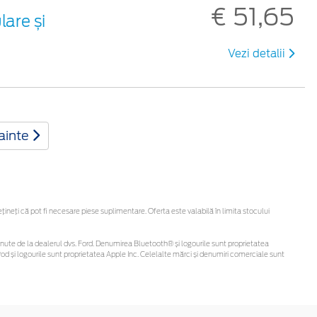
€ 51,65
are și
Vezi detalii
ainte
eți că pot fi necesare piese suplimentare. Oferta este valabilă în limita stocului
i obținute de la dealerul dvs. Ford. Denumirea Bluetooth® și logourile sunt proprietatea
d și logourile sunt proprietatea Apple Inc. Celelalte mărci și denumiri comerciale sunt