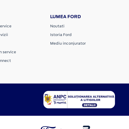
LUMEA FORD
ervice
Noutati
vizii
Istoria Ford
Mediu inconjurator
n service
onnect