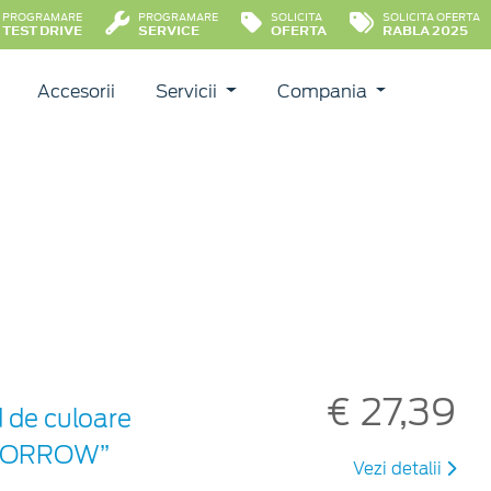
PROGRAMARE
PROGRAMARE
SOLICITA
SOLICITA OFERTA
TEST DRIVE
SERVICE
OFERTA
RABLA 2025
Accesorii
Servicii
Compania
€ 27,39
d de culoare
TOMORROW”
Vezi detalii