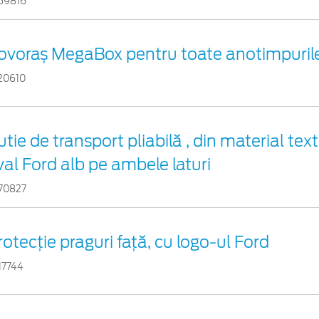
69816
ovoraș MegaBox pentru toate anotimpuril
20610
tie de transport pliabilă , din material text
val Ford alb pe ambele laturi
70827
rotecţie praguri faţă, cu logo-ul Ford
17744