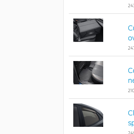
24
Cu
o
24
C
n
21
C
s
24