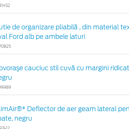
31452
tie de organizare pliabilă , din material tex
val Ford alb pe ambele laturi
70825
ovoraşe cauciuc stil cuvă cu margini ridicat
egru
09989
limAir®* Deflector de aer geam lateral pen
pate, negru
97412