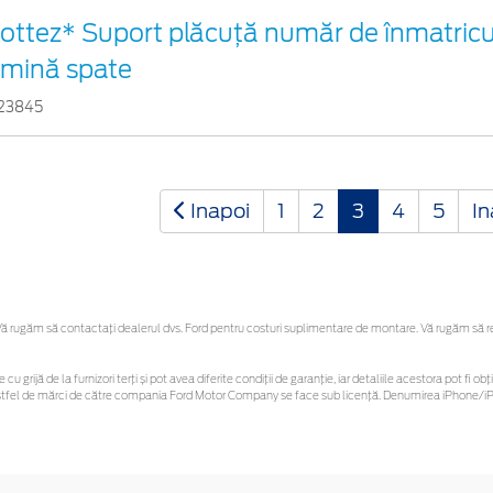
ottez* Suport plăcuță număr de înmatricul
umină spate
23845
Inapoi
1
2
3
4
5
In
 rugăm să contactaţi dealerul dvs. Ford pentru costuri suplimentare de montare. Vă rugăm să rețin
 cu grijă de la furnizori terți și pot avea diferite condiții de garanție, iar detaliile acestora pot f
or astfel de mărci de către compania Ford Motor Company se face sub licență. Denumirea iPhone/iPo