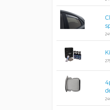
C
s
24
K
27
4
d
24