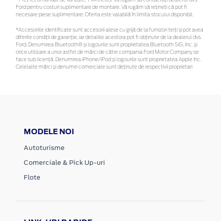
*Preţ recomandat de vânzare, TVA inclus. Vă rugăm să contactaţi dealerul dvs.
Ford pentru costuri suplimentare de montare. Vă rugăm să rețineți că pot fi
necesare piese suplimentare. Oferta este valabilă în limita stocului disponibil.
*Accesoriile identificate sunt accesorii alese cu grijă de la furnizori terți și pot avea
diferite condiții de garanție, iar detaliile acestora pot fi obținute de la dealerul dvs.
Ford. Denumirea Bluetooth® și logourile sunt proprietatea Bluetooth SIG, Inc. și
orice utilizare a unor astfel de mărci de către compania Ford Motor Company se
face sub licență. Denumirea iPhone/iPod și logourile sunt proprietatea Apple Inc.
Celelalte mărci și denumiri comerciale sunt deținute de respectivii proprietari
MODELE NOI
Autoturisme
Comerciale & Pick Up-uri
Flote