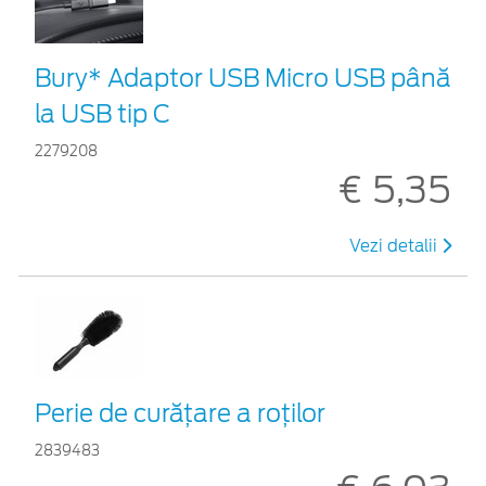
Bury* Adaptor USB Micro USB până
la USB tip C
2279208
€ 5,35
Vezi detalii
Perie de curățare a roților
2839483