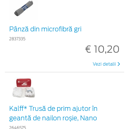
Pânză din microfibră gri
2837335
€ 10,20
Vezi detalii
Kalff* Trusă de prim ajutor în
geantă de nailon roșie, Nano
2646575