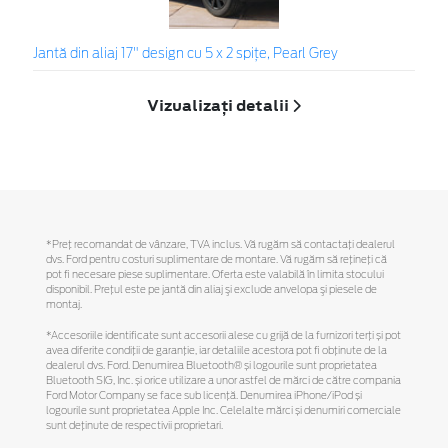
Jantă din aliaj 17" design cu 5 x 2 spiţe, Pearl Grey
Vizualizați detalii
*Preţ recomandat de vânzare, TVA inclus. Vă rugăm să contactaţi dealerul
dvs. Ford pentru costuri suplimentare de montare. Vă rugăm să reţineţi că
pot fi necesare piese suplimentare. Oferta este valabilă în limita stocului
disponibil. Preţul este pe jantă din aliaj şi exclude anvelopa şi piesele de
montaj.
*Accesoriile identificate sunt accesorii alese cu grijă de la furnizori terți și pot
avea diferite condiții de garanție, iar detaliile acestora pot fi obținute de la
dealerul dvs. Ford. Denumirea Bluetooth® și logourile sunt proprietatea
Bluetooth SIG, Inc. și orice utilizare a unor astfel de mărci de către compania
Ford Motor Company se face sub licență. Denumirea iPhone/iPod și
logourile sunt proprietatea Apple Inc. Celelalte mărci și denumiri comerciale
sunt deținute de respectivii proprietari.