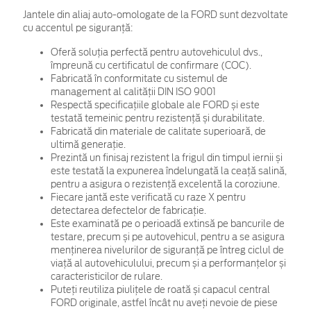
Jantele din aliaj auto-omologate de la FORD sunt dezvoltate
cu accentul pe siguranță:
Oferă soluția perfectă pentru autovehiculul dvs.,
împreună cu certificatul de confirmare (COC).
Fabricată în conformitate cu sistemul de
management al calității DIN ISO 9001
Respectă specificațiile globale ale FORD și este
testată temeinic pentru rezistență și durabilitate.
Fabricată din materiale de calitate superioară, de
ultimă generație.
Prezintă un finisaj rezistent la frigul din timpul iernii și
este testată la expunerea îndelungată la ceață salină,
pentru a asigura o rezistență excelentă la coroziune.
Fiecare jantă este verificată cu raze X pentru
detectarea defectelor de fabricație.
Este examinată pe o perioadă extinsă pe bancurile de
testare, precum și pe autovehicul, pentru a se asigura
menținerea nivelurilor de siguranță pe întreg ciclul de
viață al autovehiculului, precum și a performanțelor și
caracteristicilor de rulare.
Puteți reutiliza piulițele de roată și capacul central
FORD originale, astfel încât nu aveți nevoie de piese