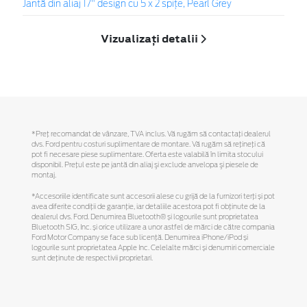
Jantă din aliaj 17" design cu 5 x 2 spiţe, Pearl Grey
Vizualizați detalii
*Preţ recomandat de vânzare, TVA inclus. Vă rugăm să contactaţi dealerul
dvs. Ford pentru costuri suplimentare de montare. Vă rugăm să reţineţi că
pot fi necesare piese suplimentare. Oferta este valabilă în limita stocului
disponibil. Preţul este pe jantă din aliaj şi exclude anvelopa şi piesele de
montaj.
*Accesoriile identificate sunt accesorii alese cu grijă de la furnizori terți și pot
avea diferite condiții de garanție, iar detaliile acestora pot fi obținute de la
dealerul dvs. Ford. Denumirea Bluetooth® și logourile sunt proprietatea
Bluetooth SIG, Inc. și orice utilizare a unor astfel de mărci de către compania
Ford Motor Company se face sub licență. Denumirea iPhone/iPod și
logourile sunt proprietatea Apple Inc. Celelalte mărci și denumiri comerciale
sunt deținute de respectivii proprietari.