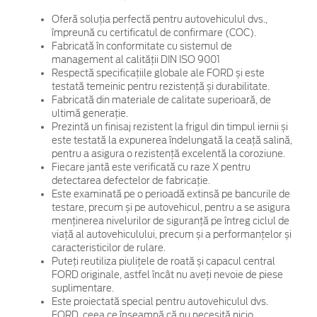
Oferă soluția perfectă pentru autovehiculul dvs.,
împreună cu certificatul de confirmare (COC).
Fabricată în conformitate cu sistemul de
management al calității DIN ISO 9001
Respectă specificațiile globale ale FORD și este
testată temeinic pentru rezistență și durabilitate.
Fabricată din materiale de calitate superioară, de
ultimă generație.
Prezintă un finisaj rezistent la frigul din timpul iernii și
este testată la expunerea îndelungată la ceață salină,
pentru a asigura o rezistență excelentă la coroziune.
Fiecare jantă este verificată cu raze X pentru
detectarea defectelor de fabricație.
Este examinată pe o perioadă extinsă pe bancurile de
testare, precum și pe autovehicul, pentru a se asigura
menținerea nivelurilor de siguranță pe întreg ciclul de
viață al autovehiculului, precum și a performanțelor și
caracteristicilor de rulare.
Puteți reutiliza piulițele de roată și capacul central
FORD originale, astfel încât nu aveți nevoie de piese
suplimentare.
Este proiectată special pentru autovehiculul dvs.
FORD, ceea ce înseamnă că nu necesită nicio