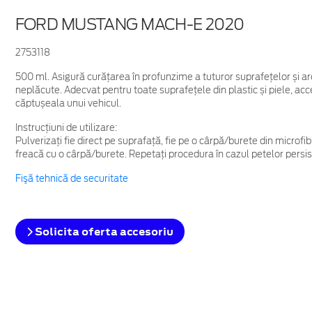
FORD MUSTANG MACH-E 2020
2753118
500 ml. Asigură curățarea în profunzime a tuturor suprafețelor și ar
neplăcute. Adecvat pentru toate suprafețele din plastic și piele, acces
căptușeala unui vehicul.
Instrucțiuni de utilizare:
Pulverizați fie direct pe suprafață, fie pe o cârpă/burete din microfib
freacă cu o cârpă/burete. Repetați procedura în cazul petelor persis
Fişă tehnică de securitate
Solicita oferta accesoriu