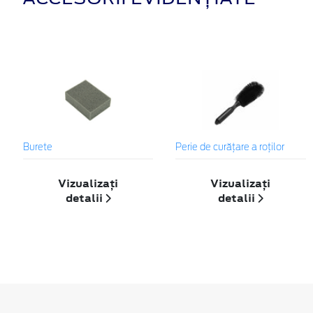
Burete
Perie de curățare a roților
Vizualizați
Vizualizați
detalii
detalii