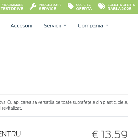
PROGRAMARE
PROGRAMARE
SOLICITA
SOLICITA OFERTA
TEST DRIVE
SERVICE
OFERTA
RABLA 2025
Accesorii
Servicii
Compania
s. Cu aplicarea sa versatilă pe toate suprafețele din plastic, piele,
revitalizat.
€ 13,59
PENTRU