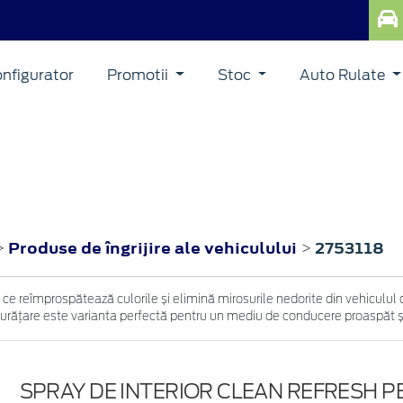
nfigurator
Promotii
Stoc
Auto Rulate
Produse de îngrijire ale vehiculului
2753118
>
>
ce reîmprospătează culorile și elimină mirosurile nedorite din vehiculul dv
e curățare este varianta perfectă pentru un mediu de conducere proaspăt și 
SPRAY DE INTERIOR CLEAN REFRESH 