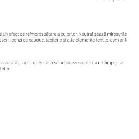
e un efect de reîmprospătare a culorilor. Neutralizează mirosurile
orii, benzi de cauciuc, tapițerie și alte elemente textile, cum ar fi
ră curată și aplicați. Se lasă să acționeze pentru scurt timp și se
tente.