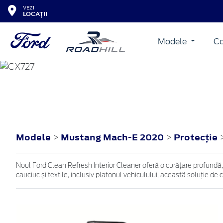
VEZI
LOCAȚII
Modele
Co
MUSTANG MACH-E
2020
Modele
Mustang Mach-E 2020
Protecţie
>
>
Noul Ford Clean Refresh Interior Cleaner oferă o curățare profundă, 
cauciuc și textile, inclusiv plafonul vehiculului, această soluție d