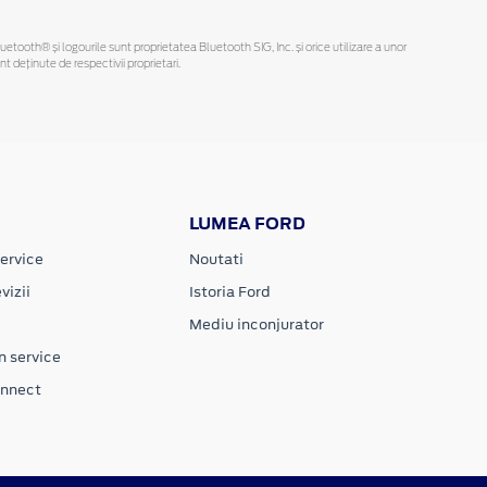
Bluetooth® și logourile sunt proprietatea Bluetooth SIG, Inc. și orice utilizare a unor
deținute de respectivii proprietari.
LUMEA FORD
ervice
Noutati
vizii
Istoria Ford
Mediu inconjurator
n service
onnect