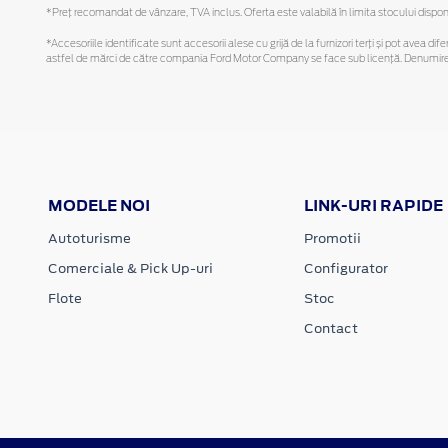
*Preţ recomandat de vânzare, TVA inclus. Oferta este valabilă în limita stocului disponi
*Accesoriile identificate sunt accesorii alese cu grijă de la furnizori terți și pot avea di
astfel de mărci de către compania Ford Motor Company se face sub licență. Denumirea iP
MODELE NOI
LINK-URI RAPIDE
Autoturisme
Promotii
Comerciale & Pick Up-uri
Configurator
Flote
Stoc
Contact