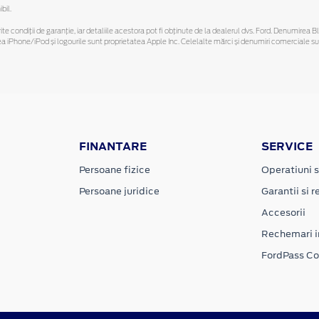
bil.
ferite condiții de garanție, iar detaliile acestora pot fi obținute de la dealerul dvs. Ford. Denumirea 
hone/iPod și logourile sunt proprietatea Apple Inc. Celelalte mărci și denumiri comerciale sunt 
FINANTARE
SERVICE
Persoane fizice
Operatiuni s
Persoane juridice
Garantii si re
Accesorii
Rechemari i
FordPass C