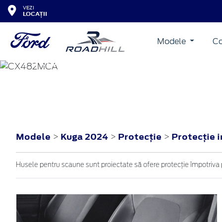
VEZI
LOCAȚII
Modele
Co
KUGA
2024
Modele
Kuga 2024
Protecţie
Protecţie 
>
>
>
Husele pentru scaune sunt proiectate să ofere protecție împotriva 