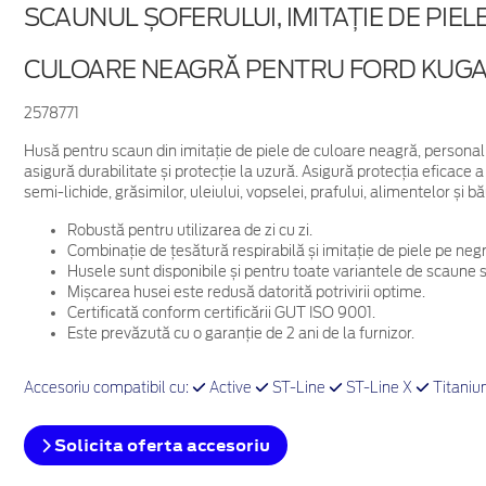
SCAUNUL ȘOFERULUI, IMITAȚIE DE PIEL
CULOARE NEAGRĂ PENTRU FORD KUGA
2578771
Husă pentru scaun din imitație de piele de culoare neagră, personaliz
asigură durabilitate și protecție la uzură. Asigură protecția eficace 
semi-lichide, grăsimilor, uleiului, vopselei, prafului, alimentelor și bă
Robustă pentru utilizarea de zi cu zi.
Combinație de țesătură respirabilă și imitație de piele pe negr
Husele sunt disponibile și pentru toate variantele de scaune 
Mișcarea husei este redusă datorită potrivirii optime.
Certificată conform certificării GUT ISO 9001.
Este prevăzută cu o garanție de 2 ani de la furnizor.
Accesoriu compatibil cu:
Active
ST-Line
ST-Line X
Titani
Solicita oferta accesoriu