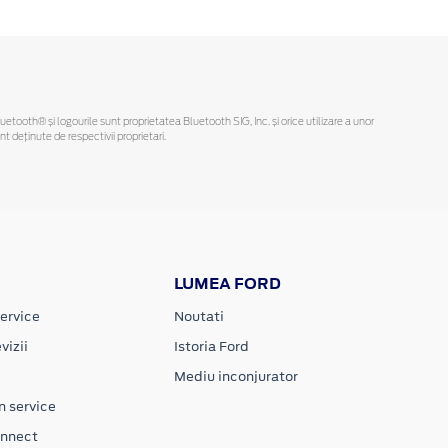
Bluetooth® și logourile sunt proprietatea Bluetooth SIG, Inc. și orice utilizare a unor
deținute de respectivii proprietari.
LUMEA FORD
ervice
Noutati
vizii
Istoria Ford
Mediu inconjurator
n service
onnect