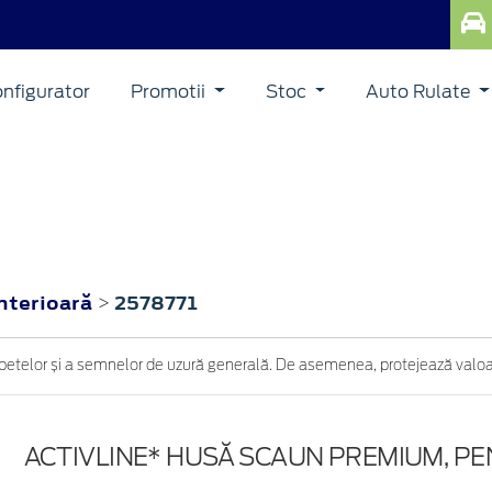
nfigurator
Promotii
Stoc
Auto Rulate
interioară
2578771
>
petelor și a semnelor de uzură generală. De asemenea, protejează valoar
ACTIVLINE* HUSĂ SCAUN PREMIUM, P