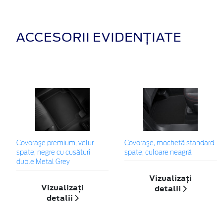
ACCESORII EVIDENȚIATE
Covoraşe premium, velur
Covoraşe, mochetă standard
spate, negre cu cusături
spate, culoare neagră
duble Metal Grey
Vizualizați
Vizualizați
detalii
detalii