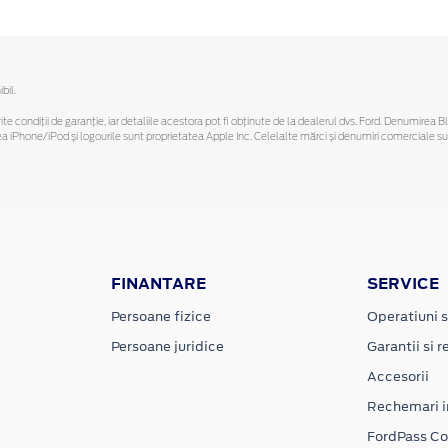
bil.
ferite condiții de garanție, iar detaliile acestora pot fi obținute de la dealerul dvs. Ford. Denumirea 
hone/iPod și logourile sunt proprietatea Apple Inc. Celelalte mărci și denumiri comerciale sunt 
FINANTARE
SERVICE
Persoane fizice
Operatiuni s
Persoane juridice
Garantii si re
Accesorii
Rechemari i
FordPass C