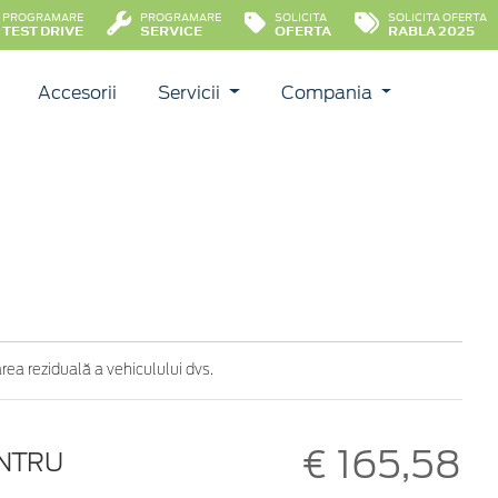
PROGRAMARE
PROGRAMARE
SOLICITA
SOLICITA OFERTA
TEST DRIVE
SERVICE
OFERTA
RABLA 2025
Accesorii
Servicii
Compania
ea reziduală a vehiculului dvs.
€ 165,58
ENTRU