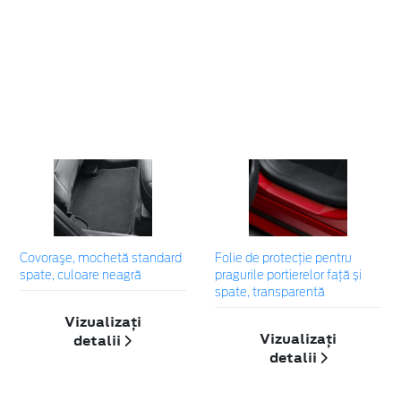
Covoraşe, mochetă standard
Folie de protecție pentru
spate, culoare neagră
pragurile portierelor față și
spate, transparentă
Vizualizați
Vizualizați
detalii
detalii