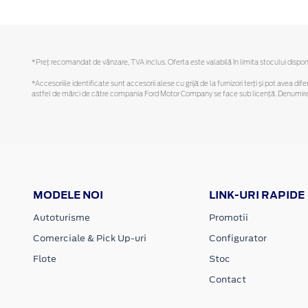
*Preţ recomandat de vânzare, TVA inclus. Oferta este valabilă în limita stocului disponi
*Accesoriile identificate sunt accesorii alese cu grijă de la furnizori terți și pot avea di
astfel de mărci de către compania Ford Motor Company se face sub licență. Denumirea iP
MODELE NOI
LINK-URI RAPIDE
Autoturisme
Promotii
Comerciale & Pick Up-uri
Configurator
Flote
Stoc
Contact