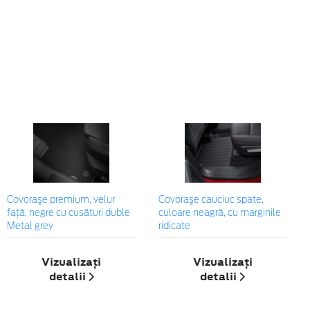
Covoraşe premium, velur
Covoraşe cauciuc spate,
față, negre cu cusături duble
culoare neagră, cu marginile
Metal grey
ridicate
Vizualizați
Vizualizați
detalii
detalii