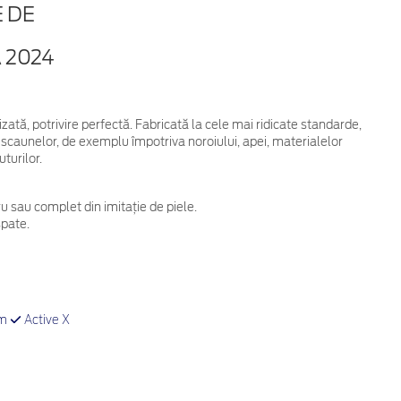
E DE
 2024
ată, potrivire perfectă. Fabricată la cele mai ridicate standarde,
a scaunelor, de exemplu împotriva noroiului, apei, materialelor
uturilor.
u sau complet din imitație de piele.
spate.
um
Active X