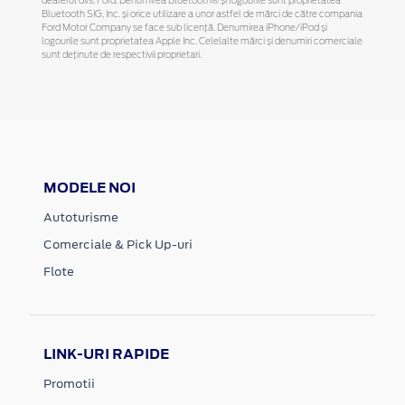
dealerul dvs. Ford. Denumirea Bluetooth® și logourile sunt proprietatea
Bluetooth SIG, Inc. și orice utilizare a unor astfel de mărci de către compania
Ford Motor Company se face sub licență. Denumirea iPhone/iPod și
logourile sunt proprietatea Apple Inc. Celelalte mărci și denumiri comerciale
sunt deținute de respectivii proprietari.
MODELE NOI
Autoturisme
Comerciale & Pick Up-uri
Flote
LINK-URI RAPIDE
Promotii