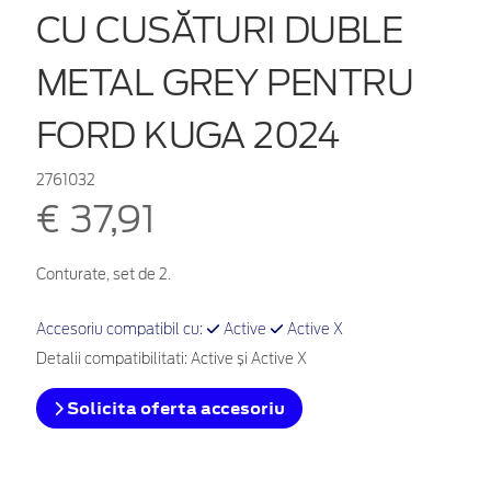
CU CUSĂTURI DUBLE
METAL GREY PENTRU
FORD KUGA 2024
2761032
€ 37,91
Conturate, set de 2.
Accesoriu compatibil cu:
Active
Active X
Detalii compatibilitati: Active și Active X
Solicita oferta accesoriu