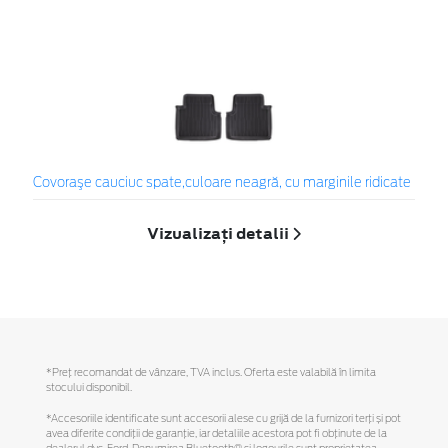
Covoraşe cauciuc spate,culoare neagră, cu marginile ridicate
Vizualizați detalii
*Preţ recomandat de vânzare, TVA inclus. Oferta este valabilă în limita
stocului disponibil.
*Accesoriile identificate sunt accesorii alese cu grijă de la furnizori terți și pot
avea diferite condiții de garanție, iar detaliile acestora pot fi obținute de la