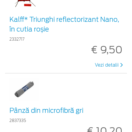
Kalff* Triunghi reflectorizant Nano,
în cutia roșie
2332717
€ 9,50
Vezi detalii
Pânză din microfibră gri
2837335
€ 10,20