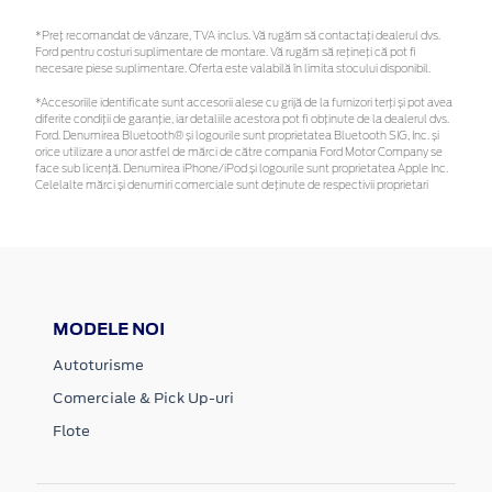
*Preţ recomandat de vânzare, TVA inclus. Vă rugăm să contactaţi dealerul dvs.
Ford pentru costuri suplimentare de montare. Vă rugăm să rețineți că pot fi
necesare piese suplimentare. Oferta este valabilă în limita stocului disponibil.
*Accesoriile identificate sunt accesorii alese cu grijă de la furnizori terți și pot avea
diferite condiții de garanție, iar detaliile acestora pot fi obținute de la dealerul dvs.
Ford. Denumirea Bluetooth® și logourile sunt proprietatea Bluetooth SIG, Inc. și
orice utilizare a unor astfel de mărci de către compania Ford Motor Company se
face sub licență. Denumirea iPhone/iPod și logourile sunt proprietatea Apple Inc.
Celelalte mărci și denumiri comerciale sunt deținute de respectivii proprietari
MODELE NOI
Autoturisme
Comerciale & Pick Up-uri
Flote