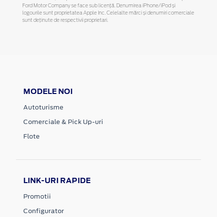
Ford Motor Company se face sub licență. Denumirea iPhone/iPod și
logourile sunt proprietatea Apple Inc. Celelalte mărci și denumiri comerciale
sunt deținute de respectivii proprietari.
MODELE NOI
Autoturisme
Comerciale & Pick Up-uri
Flote
LINK-URI RAPIDE
Promotii
Configurator