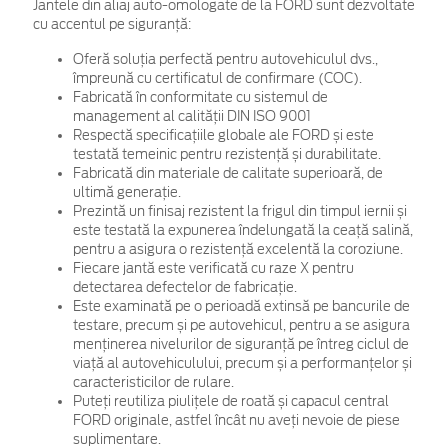
Jantele din aliaj auto-omologate de la FORD sunt dezvoltate
cu accentul pe siguranță:
Oferă soluția perfectă pentru autovehiculul dvs.,
împreună cu certificatul de confirmare (COC).
Fabricată în conformitate cu sistemul de
management al calității DIN ISO 9001
Respectă specificațiile globale ale FORD și este
testată temeinic pentru rezistență și durabilitate.
Fabricată din materiale de calitate superioară, de
ultimă generație.
Prezintă un finisaj rezistent la frigul din timpul iernii și
este testată la expunerea îndelungată la ceață salină,
pentru a asigura o rezistență excelentă la coroziune.
Fiecare jantă este verificată cu raze X pentru
detectarea defectelor de fabricație.
Este examinată pe o perioadă extinsă pe bancurile de
testare, precum și pe autovehicul, pentru a se asigura
menținerea nivelurilor de siguranță pe întreg ciclul de
viață al autovehiculului, precum și a performanțelor și
caracteristicilor de rulare.
Puteți reutiliza piulițele de roată și capacul central
FORD originale, astfel încât nu aveți nevoie de piese
suplimentare.