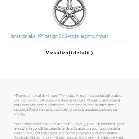
Jantă din aliaj 19" design 5 x 2-spiţe, argintiu finisat
Vizualizați detalii
*Preţ recomandat de vânzare, TVA inclus. Vă rugăm să contactaţi dealerul
dvs. Ford pentru costuri suplimentare de montare. Vă rugăm să reţineţi că
pot fi necesare piese suplimentare. Oferta este valabilă în limita stocului
disponibil. Preţul este pe jantă din aliaj şi exclude anvelopa şi piesele de
montaj.
*Accesoriile identificate sunt accesorii alese cu grijă de la furnizori terți și pot
avea diferite condiții de garanție, iar detaliile acestora pot fi obținute de la
dealerul dvs. Ford. Denumirea Bluetooth® și logourile sunt proprietatea
Bluetooth SIG, Inc. și orice utilizare a unor astfel de mărci de către compania