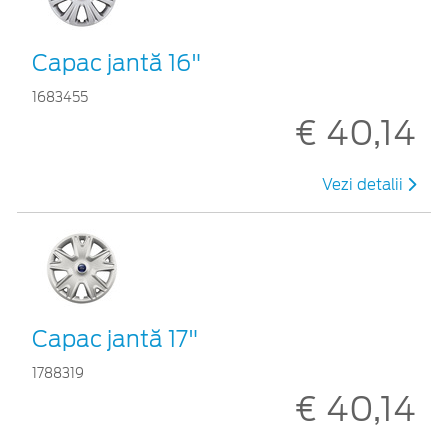
Capac jantă 16"
1683455
€ 40,14
Vezi detalii
Capac jantă 17"
1788319
€ 40,14