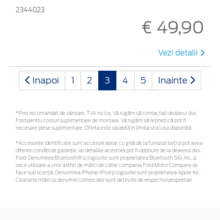
2344023
€ 49,90
Vezi detalii
Inapoi
1
2
3
4
5
Inainte
*Preţ recomandat de vânzare, TVA inclus. Vă rugăm să contactaţi dealerul dvs.
Ford pentru costuri suplimentare de montare. Vă rugăm să rețineți că pot fi
necesare piese suplimentare. Oferta este valabilă în limita stocului disponibil.
*Accesoriile identificate sunt accesorii alese cu grijă de la furnizori terți și pot avea
diferite condiții de garanție, iar detaliile acestora pot fi obținute de la dealerul dvs.
Ford. Denumirea Bluetooth® și logourile sunt proprietatea Bluetooth SIG, Inc. și
orice utilizare a unor astfel de mărci de către compania Ford Motor Company se
face sub licență. Denumirea iPhone/iPod și logourile sunt proprietatea Apple Inc.
Celelalte mărci și denumiri comerciale sunt deținute de respectivii proprietari