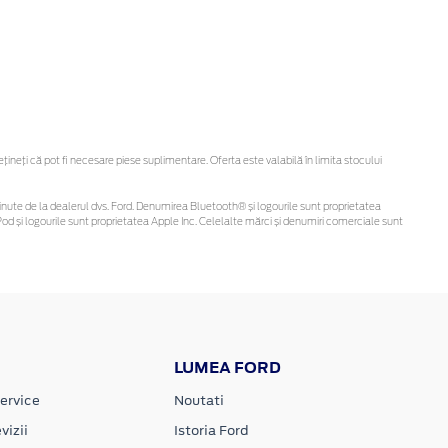
neți că pot fi necesare piese suplimentare. Oferta este valabilă în limita stocului
i obținute de la dealerul dvs. Ford. Denumirea Bluetooth® și logourile sunt proprietatea
d și logourile sunt proprietatea Apple Inc. Celelalte mărci și denumiri comerciale sunt
LUMEA FORD
ervice
Noutati
vizii
Istoria Ford