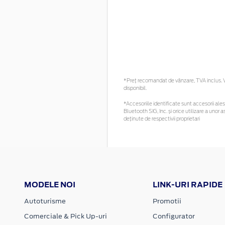
*Preţ recomandat de vânzare, TVA inclus. Vă
disponibil.
*Accesoriile identificate sunt accesorii alese
Bluetooth SIG, Inc. și orice utilizare a un
deținute de respectivii proprietari
MODELE NOI
LINK-URI RAPIDE
Autoturisme
Promotii
Comerciale & Pick Up-uri
Configurator