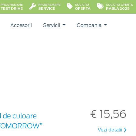
PROGRAMARE
PROGRAMARE
SOLICITA
SOLICITA OFERTA
TEST DRIVE
SERVICE
OFERTA
RABLA 2025
Accesorii
Servicii
Compania
€ 15,56
d de culoare
ON TOMORROW”
Vezi detalii