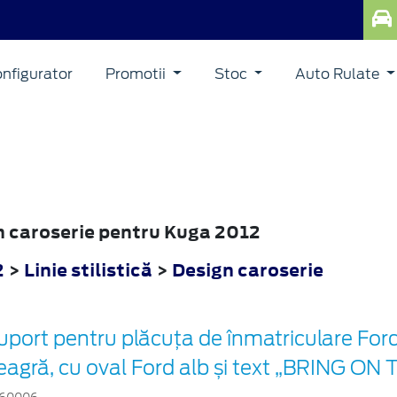
nfigurator
Promotii
Stoc
Auto Rulate
gn caroserie pentru Kuga 2012
2
>
Linie stilistică
>
Design caroserie
uport pentru plăcuța de înmatriculare For
eagră, cu oval Ford alb și text „BRING 