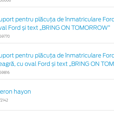
60006
uport pentru plăcuța de înmatriculare Ford 
val Ford și text „BRING ON TOMORROW”
69770
uport pentru plăcuța de înmatriculare For
eagră, cu oval Ford și text „BRING ON 
69816
leron hayon
72142