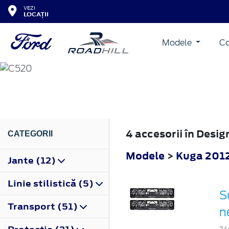
VEZI
LOCAȚII
Modele
Co
KUGA
2012
4 accesorii în Desi
CATEGORII
Modele
>
Kuga 201
Jante (12)
Linie stilistică (5)
S
Transport (51)
n