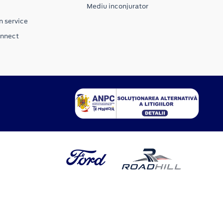
Mediu inconjurator
n service
onnect