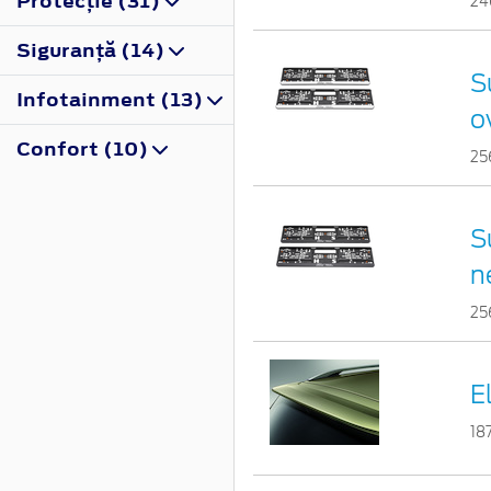
Protecţie (31)
24
Siguranţă (14)
S
Infotainment (13)
o
Confort (10)
25
S
n
25
E
18