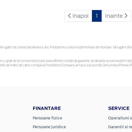
Inapoi
1
Inainte
 rugăm să contactaţi dealerul dvs. Ford pentru costuri suplimentare de montare. Vă rugăm să reți
 cu grijă de la furnizori terți și pot avea diferite condiții de garanție, iar detaliile acestora pot f
or astfel de mărci de către compania Ford Motor Company se face sub licență. Denumirea iPhone/iPo
FINANTARE
SERVICE
Persoane fizice
Operatiuni s
Persoane juridice
Garantii si re