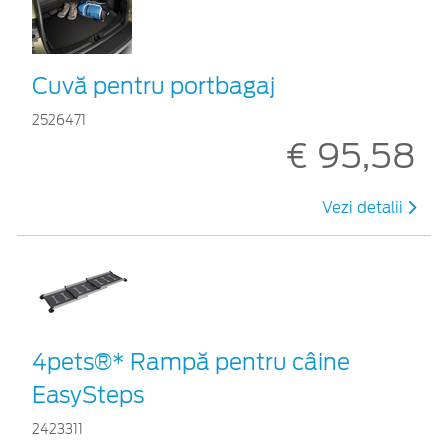
Cuvă pentru portbagaj
2526471
€ 95,58
Vezi detalii
4pets®* Rampă pentru câine
EasySteps
2423311