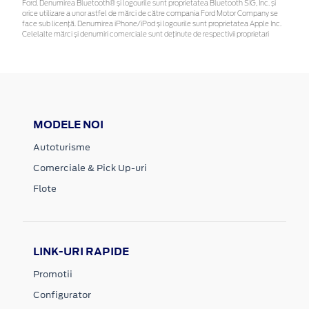
Ford. Denumirea Bluetooth® și logourile sunt proprietatea Bluetooth SIG, Inc. și
orice utilizare a unor astfel de mărci de către compania Ford Motor Company se
face sub licență. Denumirea iPhone/iPod și logourile sunt proprietatea Apple Inc.
Celelalte mărci și denumiri comerciale sunt deținute de respectivii proprietari
MODELE NOI
Autoturisme
Comerciale & Pick Up-uri
Flote
LINK-URI RAPIDE
Promotii
Configurator