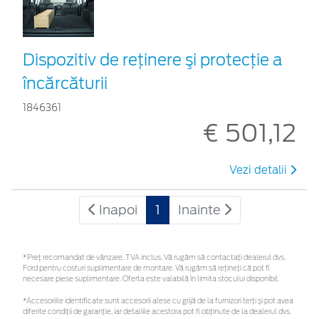
Dispozitiv de reţinere şi protecţie a
încărcăturii
1846361
€ 501,12
Vezi detalii
Inapoi
1
Inainte
*Preţ recomandat de vânzare, TVA inclus. Vă rugăm să contactaţi dealerul dvs.
Ford pentru costuri suplimentare de montare. Vă rugăm să rețineți că pot fi
necesare piese suplimentare. Oferta este valabilă în limita stocului disponibil.
*Accesoriile identificate sunt accesorii alese cu grijă de la furnizori terți și pot avea
diferite condiții de garanție, iar detaliile acestora pot fi obținute de la dealerul dvs.