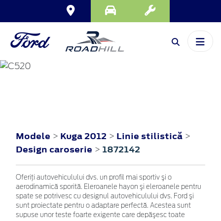
KUGA
2012
Modele
Kuga 2012
Linie stilistică
>
>
>
Design caroserie
1872142
>
Oferiţi autovehiculului dvs. un profil mai sportiv şi o
aerodinamică sporită. Eleroanele hayon şi eleroanele pentru
spate se potrivesc cu designul autovehiculului dvs. Ford şi
sunt proiectate pentru o adaptare perfectă. Acestea sunt
supuse unor teste foarte exigente care depăşesc toate