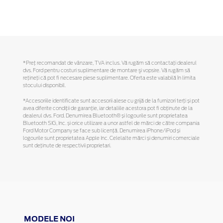
*Preţ recomandat de vânzare, TVA inclus. Vă rugăm să contactaţi dealerul
dvs. Ford pentru costuri suplimentare de montare şi vopsire. Vă rugăm să
reţineţi că pot fi necesare piese suplimentare. Oferta este valabilă în limita
stocului disponibil.
*Accesoriile identificate sunt accesorii alese cu grijă de la furnizori terți și pot
avea diferite condiții de garanție, iar detaliile acestora pot fi obținute de la
dealerul dvs. Ford. Denumirea Bluetooth® și logourile sunt proprietatea
Bluetooth SIG, Inc. și orice utilizare a unor astfel de mărci de către compania
Ford Motor Company se face sub licență. Denumirea iPhone/iPod și
logourile sunt proprietatea Apple Inc. Celelalte mărci și denumiri comerciale
sunt deținute de respectivii proprietari.
MODELE NOI