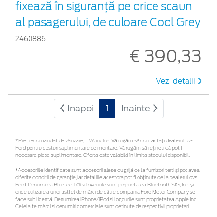
fixează în siguranță pe orice scaun
al pasagerului, de culoare Cool Grey
2460886
€ 390,33
Vezi detalii
Inapoi
1
Inainte
*Preţ recomandat de vânzare, TVA inclus. Vă rugăm să contactaţi dealerul dvs.
Ford pentru costuri suplimentare de montare. Vă rugăm să rețineți că pot fi
necesare piese suplimentare. Oferta este valabilă în limita stocului disponibil.
*Accesoriile identificate sunt accesorii alese cu grijă de la furnizori terți și pot avea
diferite condiții de garanție, iar detaliile acestora pot fi obținute de la dealerul dvs.
Ford. Denumirea Bluetooth® și logourile sunt proprietatea Bluetooth SIG, Inc. și
orice utilizare a unor astfel de mărci de către compania Ford Motor Company se
face sub licență. Denumirea iPhone/iPod și logourile sunt proprietatea Apple Inc.
Celelalte mărci și denumiri comerciale sunt deținute de respectivii proprietari