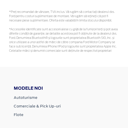
*Preţ recomandat de vânzare, TVA inclus. Vă rugăm să contactaţi dealerul dvs.
Ford pentru costuri suplimentare de montare. Vă rugăm să rețineți că pot fi
necesare piese suplimentare. Oferta este valabilă în limita stocului disponibil.
*Accesoriile identificate sunt accesorii alese cu grijă de la furnizori terți și pot avea
diferite condiții de garanție, iar detaliile acestora pot fi obținute de la dealerul dvs.
Ford. Denumirea Bluetooth® și logourile sunt proprietatea Bluetooth SIG, Inc. și
orice utilizare a unor astfel de mărci de către compania Ford Motor Company se
face sub licență. Denumirea iPhone/iPod și logourile sunt proprietatea Apple Inc.
Celelalte mărci și denumiri comerciale sunt deținute de respectivii proprietari
MODELE NOI
Autoturisme
Comerciale & Pick Up-uri
Flote