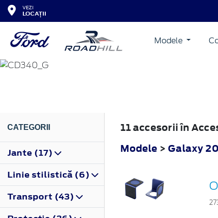
VEZI
LOCAȚII
Modele
Co
GALAXY
2010
11 accesorii în Acc
CATEGORII
Modele
>
Galaxy 2
Jante (17)
Linie stilistică (6)
O
Transport (43)
27