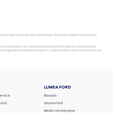
neți că pot fi necesare piese suplimentare. Oferta este valabilă în limita stocului
i obținute de la dealerul dvs. Ford. Denumirea Bluetooth® și logourile sunt proprietatea
od și logourile sunt proprietatea Apple Inc. Celelalte mărci și denumiri comerciale sunt
LUMEA FORD
ervice
Noutati
vizii
Istoria Ford
Mediu inconjurator