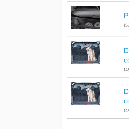
P
15
D
c
14
D
c
14