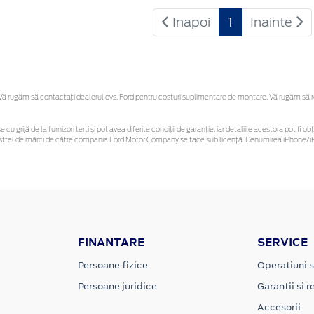
Inapoi
1
Inainte
 rugăm să contactaţi dealerul dvs. Ford pentru costuri suplimentare de montare. Vă rugăm să reți
 cu grijă de la furnizori terți și pot avea diferite condiții de garanție, iar detaliile acestora pot f
or astfel de mărci de către compania Ford Motor Company se face sub licență. Denumirea iPhone/iP
FINANTARE
SERVICE
Persoane fizice
Operatiuni s
Persoane juridice
Garantii si re
Accesorii