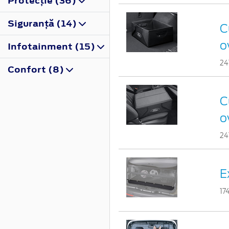
Protecţie (36)
Siguranţă (14)
C
o
Infotainment (15)
24
Confort (8)
C
o
24
E
17