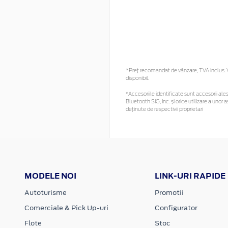
*Preţ recomandat de vânzare, TVA inclus. Vă
disponibil.
*Accesoriile identificate sunt accesorii alese
Bluetooth SIG, Inc. și orice utilizare a un
deținute de respectivii proprietari
MODELE NOI
LINK-URI RAPIDE
Autoturisme
Promotii
Comerciale & Pick Up-uri
Configurator
Flote
Stoc