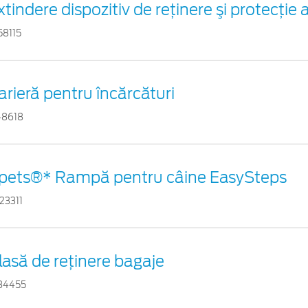
xtindere dispozitiv de reţinere şi protecţie a
58115
arieră pentru încărcături
48618
pets®* Rampă pentru câine EasySteps
23311
lasă de reţinere bagaje
84455