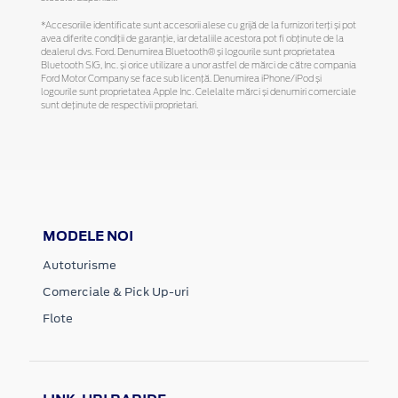
*Accesoriile identificate sunt accesorii alese cu grijă de la furnizori terți și pot
avea diferite condiții de garanție, iar detaliile acestora pot fi obținute de la
dealerul dvs. Ford. Denumirea Bluetooth® și logourile sunt proprietatea
Bluetooth SIG, Inc. și orice utilizare a unor astfel de mărci de către compania
Ford Motor Company se face sub licență. Denumirea iPhone/iPod și
logourile sunt proprietatea Apple Inc. Celelalte mărci și denumiri comerciale
sunt deținute de respectivii proprietari.
MODELE NOI
Autoturisme
Comerciale & Pick Up-uri
Flote