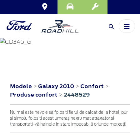
GALAXY
2010
Modele
Galaxy 2010
Confort
>
>
>
Produse confort
2448529
>
Nu mai este nevoie să folosiți fierul de călcat de la hotel, pur
și simplu folosiți acest umeraș negru mat atrăgător și
transportați-vă hainele în stare impecabilă oriunde mergeți!