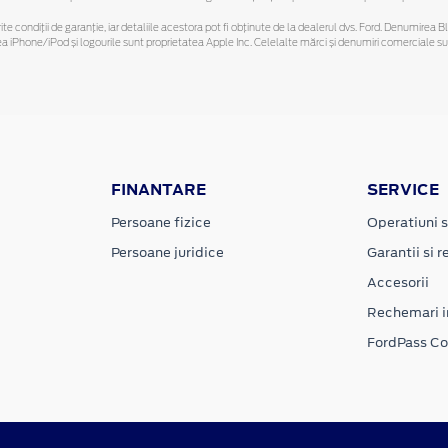
ferite condiții de garanție, iar detaliile acestora pot fi obținute de la dealerul dvs. Ford. Denumirea 
hone/iPod și logourile sunt proprietatea Apple Inc. Celelalte mărci și denumiri comerciale sunt 
FINANTARE
SERVICE
Persoane fizice
Operatiuni s
Persoane juridice
Garantii si re
Accesorii
Rechemari i
FordPass C