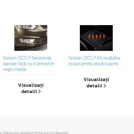
Xvision (SCC)* Senzori de
Xvision (SCC)* Kit încălzitor
parcare faţă, cu 4 senzori în
scaun pentru două scaune
negru matte
Vizualizați
Vizualizați
detalii
detalii
ferta este valabilă în limita stocului disponibil.