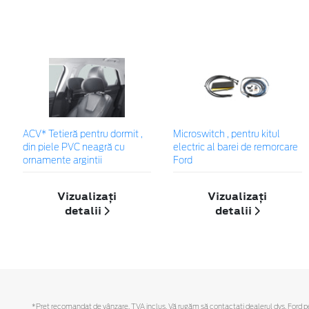
ACV* Tetieră pentru dormit ,
Microswitch , pentru kitul
din piele PVC neagră cu
electric al barei de remorcare
ornamente argintii
Ford
Vizualizați
Vizualizați
detalii
detalii
*Preţ recomandat de vânzare, TVA inclus. Vă rugăm să contactaţi dealerul dvs. Ford pent