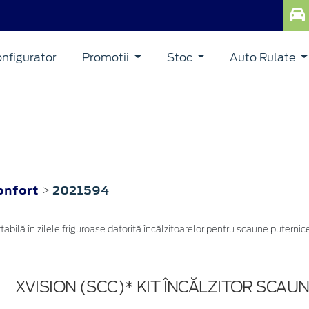
nfigurator
Promotii
Stoc
Auto Rulate
onfort
2021594
>
ilă în zilele friguroase datorită încălzitoarelor pentru scaune puternice, 
XVISION (SCC)* KIT ÎNCĂLZITOR SCAU