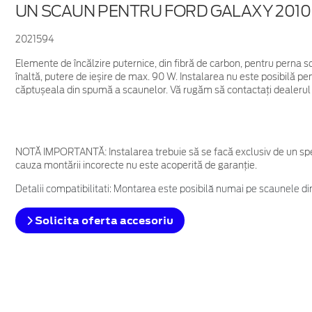
UN SCAUN PENTRU FORD GALAXY 2010
2021594
Elemente de încălzire puternice, din fibră de carbon, pentru perna sc
înaltă, putere de ieșire de max. 90 W. Instalarea nu este posibilă p
căptușeala din spumă a scaunelor. Vă rugăm să contactați dealerul 
NOTĂ IMPORTANTĂ:
Instalarea trebuie să se facă exclusiv de un spe
cauza montării incorecte nu este acoperită de garanţie.
Detalii compatibilitati: Montarea este posibilă numai pe scaunele di
Solicita oferta accesoriu