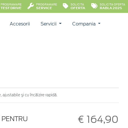
PROGRAMARE
PROGRAMARE
SOLICITA
SOLICITA OFERTA
TEST DRIVE
SERVICE
OFERTA
RABLA 2025
Accesorii
Servicii
Compania
ajustabile şi cu încălzire rapidă.
€ 164,90
N PENTRU