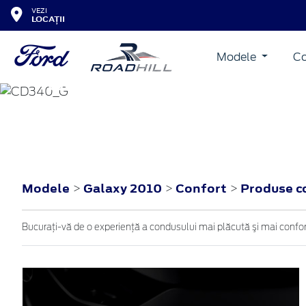
VEZI
LOCAȚII
Modele
Co
GALAXY
2010
Modele
Galaxy 2010
Confort
Produse c
>
>
>
Bucuraţi-vă de o experienţă a condusului mai plăcută şi mai confortab