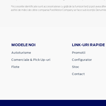
*Accesoriile identificate sunt accesorii alese cu grijă de la furnizori terți și pot avea di
astfel de mărci de către compania Ford Motor Company se face sub licență. Denumirea iP
MODELE NOI
LINK-URI RAPIDE
Autoturisme
Promotii
Comerciale & Pick Up-uri
Configurator
Flote
Stoc
Contact