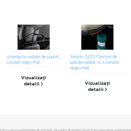
Umeraș cu unitate de suport,
Xvision (SCC)* Senzori de
culoare negru mat
parcare spate, cu 4 senzori,
negru mat
Vizualizați
Vizualizați
detalii
detalii
ru costuri suplimentare de montare. Vă rugăm să reţineţi că pot fi necesare piese suplimentare. O