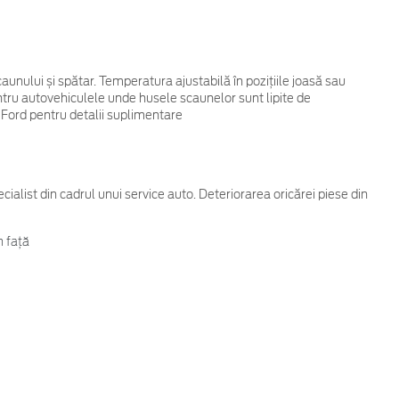
aunului și spătar. Temperatura ajustabilă în pozițiile joasă sau
entru autovehiculele unde husele scaunelor sunt lipite de
Ford pentru detalii suplimentare
cialist din cadrul unui service auto. Deteriorarea oricărei piese din
n față