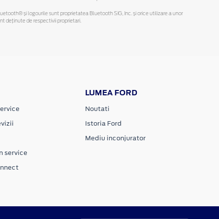
Bluetooth® și logourile sunt proprietatea Bluetooth SIG, Inc. și orice utilizare a unor
deținute de respectivii proprietari.
LUMEA FORD
ervice
Noutati
vizii
Istoria Ford
Mediu inconjurator
n service
onnect