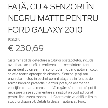
FAŢĂ, CU 4 SENZORI ÎN
NEGRU MATTE PENTRU
FORD GALAXY 2010
1935219
€ 230,69
Sistem fiabil de detectare a tuturor obstacolelor, include
avertizare acustică cu emiterea unui beep intermitent
ascendent cu un semnal sonor puternic când autovehiculul
se află foarte aproape de obstacol. Senzorii plaţi sau
unghiulari incluşi în pachet permit ataşarea în funcţie de
forma barei de protecţie. Senzorii pot fi, de asemenea,
vopsiţi în culoarea caroseriei. Vă rugăm să rețineți că pot fi
necesare piese suplimentare și implicit un cost adițional
pentru finalizarea montajului. Oferta este valabilă în limita
stocului disponibil. Detalii la dealerii autorizați Ford.