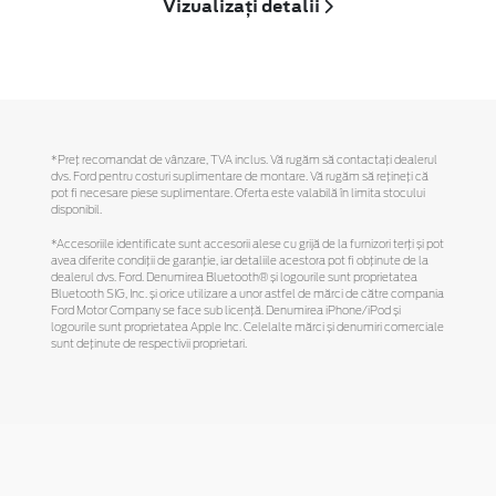
Vizualizați detalii
*Preţ recomandat de vânzare, TVA inclus. Vă rugăm să contactaţi dealerul
dvs. Ford pentru costuri suplimentare de montare. Vă rugăm să reţineţi că
pot fi necesare piese suplimentare. Oferta este valabilă în limita stocului
disponibil.
*Accesoriile identificate sunt accesorii alese cu grijă de la furnizori terți și pot
avea diferite condiții de garanție, iar detaliile acestora pot fi obținute de la
dealerul dvs. Ford. Denumirea Bluetooth® și logourile sunt proprietatea
Bluetooth SIG, Inc. și orice utilizare a unor astfel de mărci de către compania
Ford Motor Company se face sub licență. Denumirea iPhone/iPod și
logourile sunt proprietatea Apple Inc. Celelalte mărci și denumiri comerciale
sunt deținute de respectivii proprietari.