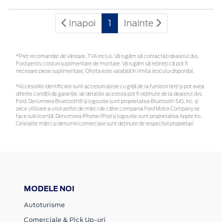
Inapoi
1
Inainte
*Preţ recomandat de vânzare, TVA inclus. Vă rugăm să contactaţi dealerul dvs.
Ford pentru costuri suplimentare de montare. Vă rugăm să rețineți că pot fi
necesare piese suplimentare. Oferta este valabilă în limita stocului disponibil.
*Accesoriile identificate sunt accesorii alese cu grijă de la furnizori terți și pot avea
diferite condiții de garanție, iar detaliile acestora pot fi obținute de la dealerul dvs.
Ford. Denumirea Bluetooth® și logourile sunt proprietatea Bluetooth SIG, Inc. și
orice utilizare a unor astfel de mărci de către compania Ford Motor Company se
face sub licență. Denumirea iPhone/iPod și logourile sunt proprietatea Apple Inc.
Celelalte mărci și denumiri comerciale sunt deținute de respectivii proprietari
MODELE NOI
Autoturisme
Comerciale & Pick Up-uri