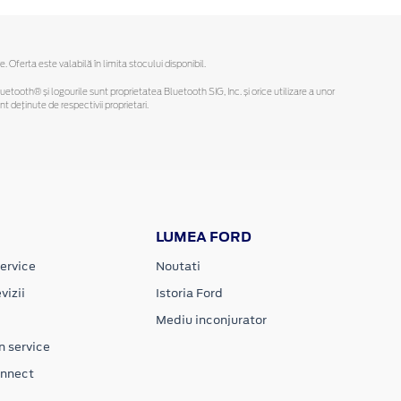
ferta este valabilă în limita stocului disponibil.
Bluetooth® și logourile sunt proprietatea Bluetooth SIG, Inc. și orice utilizare a unor
deținute de respectivii proprietari.
LUMEA FORD
ervice
Noutati
vizii
Istoria Ford
Mediu inconjurator
n service
onnect