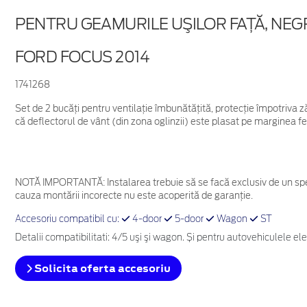
PENTRU GEAMURILE UŞILOR FAŢĂ, NE
FORD FOCUS 2014
1741268
Set de 2 bucăţi pentru ventilaţie îmbunătăţită, protecţie împotriva zăp
că deflectorul de vânt (din zona oglinzii) este plasat pe marginea fer
NOTĂ IMPORTANTĂ:
Instalarea trebuie să se facă exclusiv de un spe
cauza montării incorecte nu este acoperită de garanţie.
Accesoriu compatibil cu:
4-door
5-door
Wagon
ST
Detalii compatibilitati: 4/5 uşi şi wagon. Și pentru autovehiculele ele
Solicita oferta accesoriu