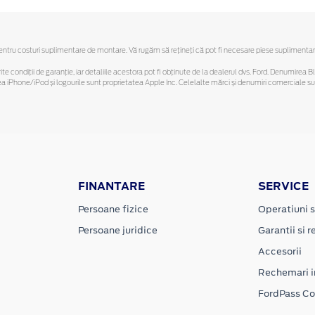
ru costuri suplimentare de montare. Vă rugăm să reţineţi că pot fi necesare piese suplimentare. O
ferite condiții de garanție, iar detaliile acestora pot fi obținute de la dealerul dvs. Ford. Denumirea 
hone/iPod și logourile sunt proprietatea Apple Inc. Celelalte mărci și denumiri comerciale sunt 
FINANTARE
SERVICE
Persoane fizice
Operatiuni s
Persoane juridice
Garantii si re
Accesorii
Rechemari i
FordPass C