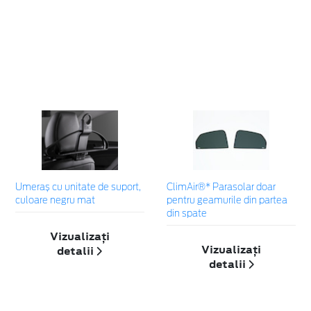
Umeraș cu unitate de suport,
ClimAir®* Parasolar doar
culoare negru mat
pentru geamurile din partea
din spate
Vizualizați
Vizualizați
detalii
detalii