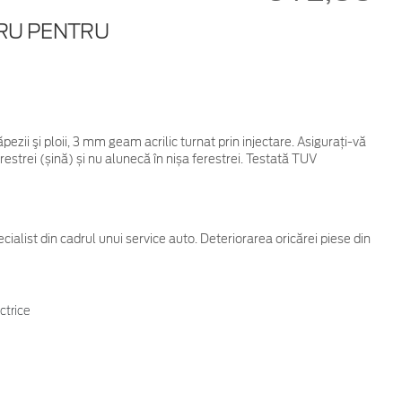
GRU PENTRU
ezii şi ploii, 3 mm geam acrilic turnat prin injectare. Asigurați-vă
estrei (șină) și nu alunecă în nișa ferestrei. Testată TUV
cialist din cadrul unui service auto. Deteriorarea oricărei piese din
ctrice