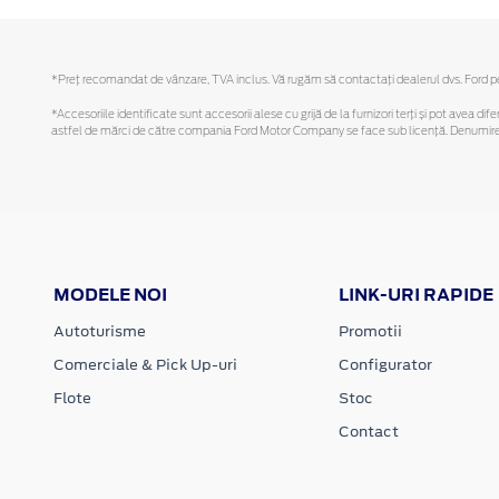
*Preţ recomandat de vânzare, TVA inclus. Vă rugăm să contactaţi dealerul dvs. Ford pent
*Accesoriile identificate sunt accesorii alese cu grijă de la furnizori terți și pot avea di
astfel de mărci de către compania Ford Motor Company se face sub licență. Denumirea iP
MODELE NOI
LINK-URI RAPIDE
Autoturisme
Promotii
Comerciale & Pick Up-uri
Configurator
Flote
Stoc
Contact