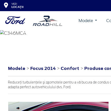
VEZI
LOCAȚII
Modele
Co
FOCUS
2014
Modele
Focus 2014
Confort
Produse co
>
>
>
Reduceţi turbulenţele şi zgomotele pentru a vă bucura de condus cu
adapta perfect autovehiculului dvs. Ford.