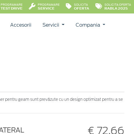
PROGRAMARE
PROGRAMARE
SOLICITA
SOLICITA OFERTA
TEST DRIVE
SERVICE
OFERTA
RABLA 2025
Accesorii
Servicii
Compania
 aer pentru geam sunt prevăzute cu un design optimizat pentru a se
€ 72,66
LATERAL