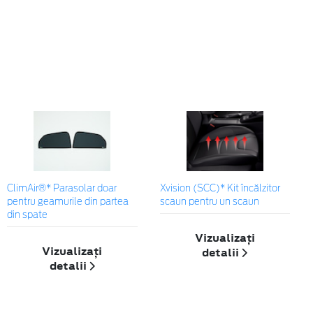
ClimAir®* Parasolar doar
Xvision (SCC)* Kit încălzitor
pentru geamurile din partea
scaun pentru un scaun
din spate
Vizualizați
Vizualizați
detalii
detalii