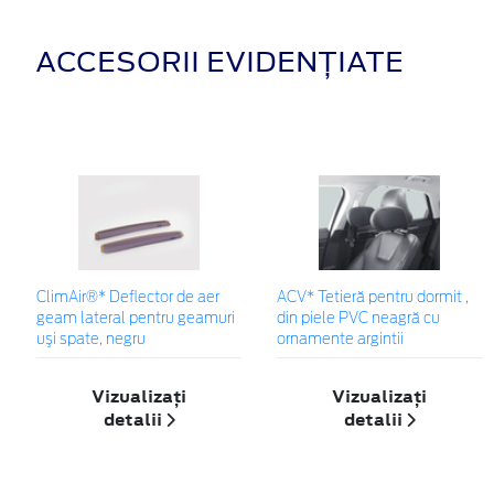
ACCESORII EVIDENȚIATE
ClimAir®* Deflector de aer
ACV* Tetieră pentru dormit ,
geam lateral pentru geamuri
din piele PVC neagră cu
uşi spate, negru
ornamente argintii
Vizualizați
Vizualizați
detalii
detalii