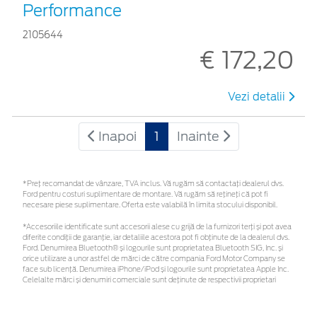
Performance
2105644
€ 172,20
Vezi detalii
Inapoi
1
Inainte
*Preţ recomandat de vânzare, TVA inclus. Vă rugăm să contactaţi dealerul dvs.
Ford pentru costuri suplimentare de montare. Vă rugăm să rețineți că pot fi
necesare piese suplimentare. Oferta este valabilă în limita stocului disponibil.
*Accesoriile identificate sunt accesorii alese cu grijă de la furnizori terți și pot avea
diferite condiții de garanție, iar detaliile acestora pot fi obținute de la dealerul dvs.
Ford. Denumirea Bluetooth® și logourile sunt proprietatea Bluetooth SIG, Inc. și
orice utilizare a unor astfel de mărci de către compania Ford Motor Company se
face sub licență. Denumirea iPhone/iPod și logourile sunt proprietatea Apple Inc.
Celelalte mărci și denumiri comerciale sunt deținute de respectivii proprietari