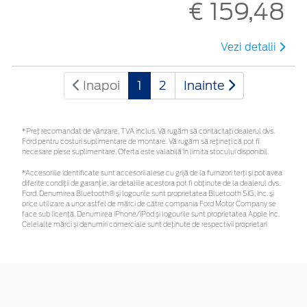
€ 159,48
Vezi detalii
Inapoi
1
2
Inainte
*Preţ recomandat de vânzare, TVA inclus. Vă rugăm să contactaţi dealerul dvs.
Ford pentru costuri suplimentare de montare. Vă rugăm să rețineți că pot fi
necesare piese suplimentare. Oferta este valabilă în limita stocului disponibil.
*Accesoriile identificate sunt accesorii alese cu grijă de la furnizori terți și pot avea
diferite condiții de garanție, iar detaliile acestora pot fi obținute de la dealerul dvs.
Ford. Denumirea Bluetooth® și logourile sunt proprietatea Bluetooth SIG, Inc. și
orice utilizare a unor astfel de mărci de către compania Ford Motor Company se
face sub licență. Denumirea iPhone/iPod și logourile sunt proprietatea Apple Inc.
Celelalte mărci și denumiri comerciale sunt deținute de respectivii proprietari