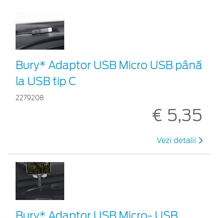
Bury* Adaptor USB Micro USB până
la USB tip C
2279208
€ 5,35
Vezi detalii
Bury* Adaptor USB Micro- USB