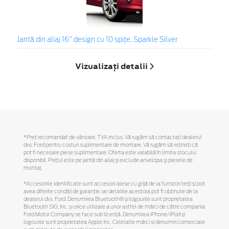
Jantă din aliaj 16" design cu 10 spițe, Sparkle Silver
Vizualizați detalii
*Preţ recomandat de vânzare, TVA inclus. Vă rugăm să contactaţi dealerul
dvs. Ford pentru costuri suplimentare de montare. Vă rugăm să reţineţi că
pot fi necesare piese suplimentare. Oferta este valabilă în limita stocului
disponibil. Preţul este pe jantă din aliaj şi exclude anvelopa şi piesele de
montaj.
*Accesoriile identificate sunt accesorii alese cu grijă de la furnizori terți și pot
avea diferite condiții de garanție, iar detaliile acestora pot fi obținute de la
dealerul dvs. Ford. Denumirea Bluetooth® și logourile sunt proprietatea
Bluetooth SIG, Inc. și orice utilizare a unor astfel de mărci de către compania
Ford Motor Company se face sub licență. Denumirea iPhone/iPod și
logourile sunt proprietatea Apple Inc. Celelalte mărci și denumiri comerciale