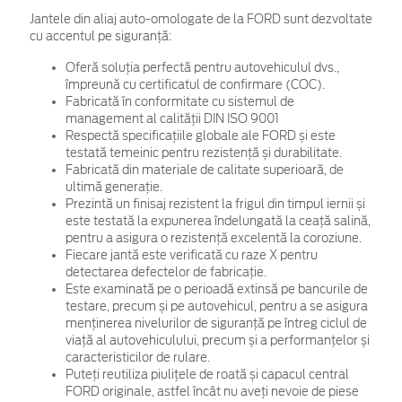
Jantele din aliaj auto-omologate de la FORD sunt dezvoltate
cu accentul pe siguranță:
Oferă soluția perfectă pentru autovehiculul dvs.,
împreună cu certificatul de confirmare (COC).
Fabricată în conformitate cu sistemul de
management al calității DIN ISO 9001
Respectă specificațiile globale ale FORD și este
testată temeinic pentru rezistență și durabilitate.
Fabricată din materiale de calitate superioară, de
ultimă generație.
Prezintă un finisaj rezistent la frigul din timpul iernii și
este testată la expunerea îndelungată la ceață salină,
pentru a asigura o rezistență excelentă la coroziune.
Fiecare jantă este verificată cu raze X pentru
detectarea defectelor de fabricație.
Este examinată pe o perioadă extinsă pe bancurile de
testare, precum și pe autovehicul, pentru a se asigura
menținerea nivelurilor de siguranță pe întreg ciclul de
viață al autovehiculului, precum și a performanțelor și
caracteristicilor de rulare.
Puteți reutiliza piulițele de roată și capacul central
FORD originale, astfel încât nu aveți nevoie de piese