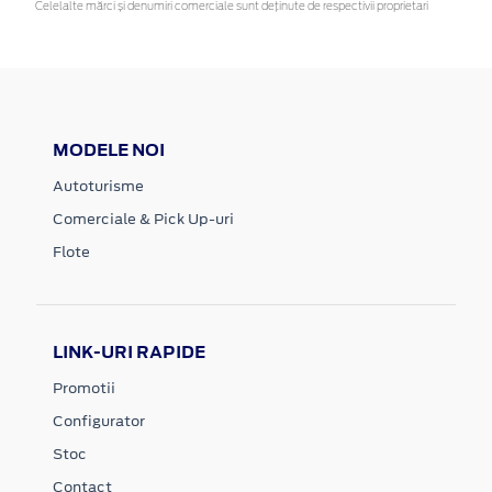
Celelalte mărci și denumiri comerciale sunt deținute de respectivii proprietari
MODELE NOI
Autoturisme
Comerciale & Pick Up-uri
Flote
LINK-URI RAPIDE
Promotii
Configurator
Stoc
Contact