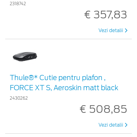
2318742
€ 357,83
Vezi detalii
Thule®* Cutie pentru plafon ,
FORCE XT S, Aeroskin matt black
2430262
€ 508,85
Vezi detalii