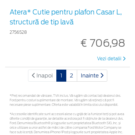
Atera* Cutie pentru plafon Casar L,
structură de tip lavă
2756528
€ 706,98
Vezi detalii
Inapoi
1
2
Inainte
*Preţ recomandat de vânzare, TVA inclus. Vă rugăm să contactaţi dealerul dvs.
Ford pentru costuri suplimentare de montare. Vă rugăm să rețineți că pot fi
necesare piese suplimentare. Oferta este valabilă în limita stocului disponibil.
*Accesoriile identificate sunt accesorii alese cu grijă de la furnizori terți și pot avea
diferite condiții de garanție, iar detaliile acestora pot fi obținute de la dealerul dvs.
Ford. Denumirea Bluetooth® și logourile sunt proprietatea Bluetooth SIG, Inc. și
orice utilizare a unor astfel de mărci de către compania Ford Motor Company se
face sub licență. Denumirea iPhone/iPod și logourile sunt proprietatea Apple Inc.