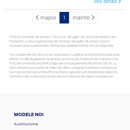
Vezi detalii
Inapoi
1
Inainte
*Preţ recomandat de vânzare, TVA inclus. Vă rugăm să contactaţi dealerul dvs.
Ford pentru costuri suplimentare de montare. Vă rugăm să rețineți că pot fi
necesare piese suplimentare. Oferta este valabilă în limita stocului disponibil.
*Accesoriile identificate sunt accesorii alese cu grijă de la furnizori terți și pot avea
diferite condiții de garanție, iar detaliile acestora pot fi obținute de la dealerul dvs.
Ford. Denumirea Bluetooth® și logourile sunt proprietatea Bluetooth SIG, Inc. și
orice utilizare a unor astfel de mărci de către compania Ford Motor Company se
face sub licență. Denumirea iPhone/iPod și logourile sunt proprietatea Apple Inc.
Celelalte mărci și denumiri comerciale sunt deținute de respectivii proprietari
MODELE NOI
Autoturisme