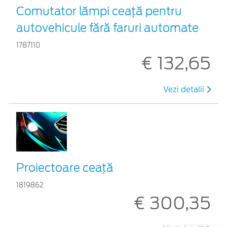
Comutator lămpi ceaţă pentru
autovehicule fără faruri automate
1787110
€ 132,65
Vezi detalii
Proiectoare ceaţă
1819862
€ 300,35