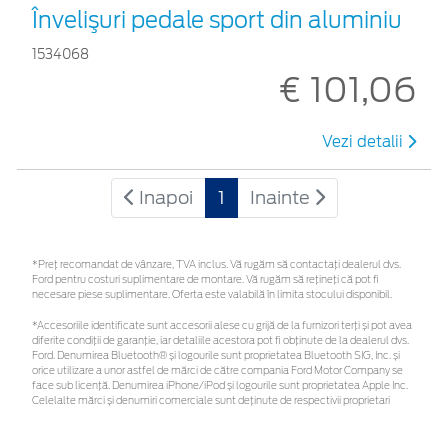
Învelişuri pedale sport din aluminiu
1534068
€ 101,06
Vezi detalii
Inapoi
1
Inainte
*Preţ recomandat de vânzare, TVA inclus. Vă rugăm să contactaţi dealerul dvs.
Ford pentru costuri suplimentare de montare. Vă rugăm să rețineți că pot fi
necesare piese suplimentare. Oferta este valabilă în limita stocului disponibil.
*Accesoriile identificate sunt accesorii alese cu grijă de la furnizori terți și pot avea
diferite condiții de garanție, iar detaliile acestora pot fi obținute de la dealerul dvs.
Ford. Denumirea Bluetooth® și logourile sunt proprietatea Bluetooth SIG, Inc. și
orice utilizare a unor astfel de mărci de către compania Ford Motor Company se
face sub licență. Denumirea iPhone/iPod și logourile sunt proprietatea Apple Inc.
Celelalte mărci și denumiri comerciale sunt deținute de respectivii proprietari