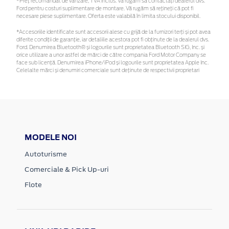
*Preţ recomandat de vânzare, TVA inclus. Vă rugăm să contactaţi dealerul dvs.
Ford pentru costuri suplimentare de montare. Vă rugăm să rețineți că pot fi
necesare piese suplimentare. Oferta este valabilă în limita stocului disponibil.
*Accesoriile identificate sunt accesorii alese cu grijă de la furnizori terți și pot avea
diferite condiții de garanție, iar detaliile acestora pot fi obținute de la dealerul dvs.
Ford. Denumirea Bluetooth® și logourile sunt proprietatea Bluetooth SIG, Inc. și
orice utilizare a unor astfel de mărci de către compania Ford Motor Company se
face sub licență. Denumirea iPhone/iPod și logourile sunt proprietatea Apple Inc.
Celelalte mărci și denumiri comerciale sunt deținute de respectivii proprietari
MODELE NOI
Autoturisme
Comerciale & Pick Up-uri
Flote