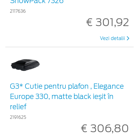
SnowPack 7326
2117636
€ 301,92
Vezi detalii
G3* Cutie pentru plafon , Elegance
Europe 330, matte black ieșit în
relief
2191625
€ 306,80