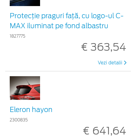
Protecţie praguri faţă, cu logo-ul C-
MAX iluminat pe fond albastru
1827775
€ 363,54
Vezi detalii
Eleron hayon
2300835
€ 641,64