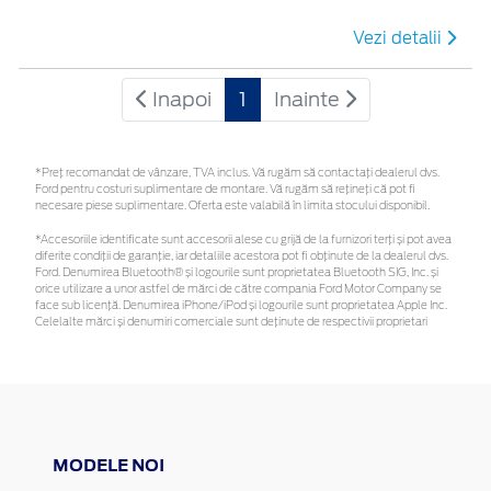
Vezi detalii
Inapoi
1
Inainte
*Preţ recomandat de vânzare, TVA inclus. Vă rugăm să contactaţi dealerul dvs.
Ford pentru costuri suplimentare de montare. Vă rugăm să rețineți că pot fi
necesare piese suplimentare. Oferta este valabilă în limita stocului disponibil.
*Accesoriile identificate sunt accesorii alese cu grijă de la furnizori terți și pot avea
diferite condiții de garanție, iar detaliile acestora pot fi obținute de la dealerul dvs.
Ford. Denumirea Bluetooth® și logourile sunt proprietatea Bluetooth SIG, Inc. și
orice utilizare a unor astfel de mărci de către compania Ford Motor Company se
face sub licență. Denumirea iPhone/iPod și logourile sunt proprietatea Apple Inc.
Celelalte mărci și denumiri comerciale sunt deținute de respectivii proprietari
MODELE NOI