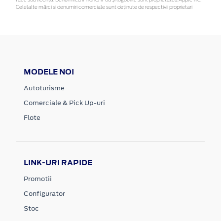
face sub licență. Denumirea iPhone/iPod și logourile sunt proprietatea Apple Inc.
Celelalte mărci și denumiri comerciale sunt deținute de respectivii proprietari
MODELE NOI
Autoturisme
Comerciale & Pick Up-uri
Flote
LINK-URI RAPIDE
Promotii
Configurator
Stoc