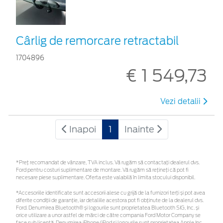
Cârlig de remorcare retractabil
1704896
€ 1 549,73
Vezi detalii
Inapoi
1
Inainte
*Preţ recomandat de vânzare, TVA inclus. Vă rugăm să contactaţi dealerul dvs.
Ford pentru costuri suplimentare de montare. Vă rugăm să rețineți că pot fi
necesare piese suplimentare. Oferta este valabilă în limita stocului disponibil.
*Accesoriile identificate sunt accesorii alese cu grijă de la furnizori terți și pot avea
diferite condiții de garanție, iar detaliile acestora pot fi obținute de la dealerul dvs.
Ford. Denumirea Bluetooth® și logourile sunt proprietatea Bluetooth SIG, Inc. și
orice utilizare a unor astfel de mărci de către compania Ford Motor Company se