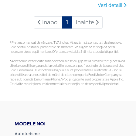
Vezi detalii
Inapoi
1
Inainte
*Preţ recomandat de vânzare, TVA inclus. Vă rugăm să contactaţi dealerul dvs.
Ford pentru costuri suplimentare de montare. Vă rugăm să rețineți că pot fi
necesare piese suplimentare. Oferta este valabilă în limita stocului disponibil.
*Accesoriile identificate sunt accesorii alese cu grijă de la furnizori terți și pot avea
diferite condiții de garanție, iar detaliile acestora pot fi obținute de la dealerul dvs.
Ford. Denumirea Bluetooth® și logourile sunt proprietatea Bluetooth SIG, Inc. și
orice utilizare a unor astfel de mărci de către compania Ford Motor Company se
face sub licență. Denumirea iPhone/iPod și logourile sunt proprietatea Apple Inc.
Celelalte mărci și denumiri comerciale sunt deținute de respectivii proprietari
MODELE NOI
Autoturisme