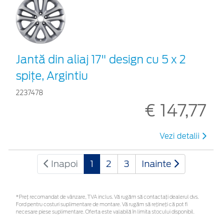
Jantă din aliaj 17" design cu 5 x 2
spiţe, Argintiu
2237478
€ 147,77
Vezi detalii
Inapoi
1
2
3
Inainte
*Preţ recomandat de vânzare, TVA inclus. Vă rugăm să contactaţi dealerul dvs.
Ford pentru costuri suplimentare de montare. Vă rugăm să rețineți că pot fi
necesare piese suplimentare. Oferta este valabilă în limita stocului disponibil.