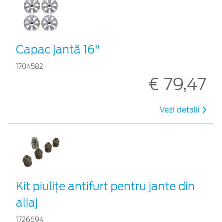
Capac jantă 16"
1704582
€ 79,47
Vezi detalii
Kit piuliţe antifurt pentru jante din
aliaj
1726694