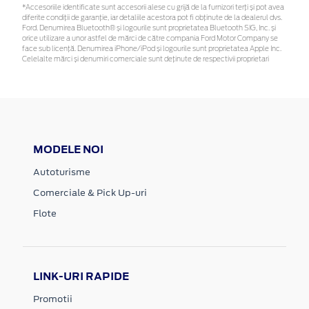
*Accesoriile identificate sunt accesorii alese cu grijă de la furnizori terți și pot avea
diferite condiții de garanție, iar detaliile acestora pot fi obținute de la dealerul dvs.
Ford. Denumirea Bluetooth® și logourile sunt proprietatea Bluetooth SIG, Inc. și
orice utilizare a unor astfel de mărci de către compania Ford Motor Company se
face sub licență. Denumirea iPhone/iPod și logourile sunt proprietatea Apple Inc.
Celelalte mărci și denumiri comerciale sunt deținute de respectivii proprietari
MODELE NOI
Autoturisme
Comerciale & Pick Up-uri
Flote
LINK-URI RAPIDE
Promotii