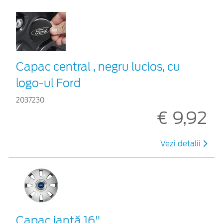
Capac central , negru lucios, cu
logo-ul Ford
2037230
€ 9,92
Vezi detalii
Capac jantă 16"