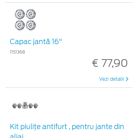
Capac jantă 16"
1151368
€ 77,90
Vezi detalii
Kit piuliţe antifurt , pentru jante din
aliaj