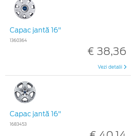
Capac jantă 16"
1360364
€ 38,36
Vezi detalii
Capac jantă 16"
1683453
€ 40,14