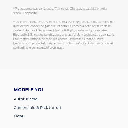
*Preţ recomandat de vânzare, TVA inclus. Oferta este valabilă în limita
stocului disponibil.
*Accesoriile identificate sunt accesorii alese cu grijă de la furnizori terți și pot
avea diferite condiții de garanție, iar detaliile acestora pot fi obținute de la
dealerul dvs. Ford. Denumirea Bluetooth® și logourile sunt proprietatea
Bluetooth SIG, Inc. și orice utilizare a unor astfel de mărci de către compania
Ford Motor Company se face sub licență. Denumirea iPhone/iPod și
logourile sunt proprietatea Apple Inc. Celelalte mărci și denumiri comerciale
sunt deținute de respectivii proprietari.
MODELE NOI
Autoturisme
Comerciale & Pick Up-uri
Flote