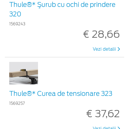
Thule®* Şurub cu ochi de prindere
320
1569243
€ 28,66
Vezi detalii
Thule®* Curea de tensionare 323
1569257
€ 37,62
Vezi detalii