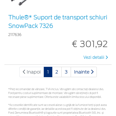
Thule®* Suport de transport schiuri
SnowPack 7326
2117636
€ 301,92
Vezi detalii
Inapoi
1
2
3
Inainte
*Preţ recomandat de vânzare, TVA inclus. Vă rugăm să contactaţi dealerul dvs.
Ford pentru costuri suplimentare de montare. Vă rugăm să rețineți că pot fi
necesare piese suplimentare. Oferta este valabilă în limita stocului disponibil.
*Accesoriile identificate sunt accesorii alese cu grijă de la furnizori terți și pot avea
diferite condiții de garanție, iar detaliile acestora pot fi obținute de la dealerul dvs.
Ford. Denumirea Bluetooth® și logourile sunt proprietatea Bluetooth SIG, Inc. și