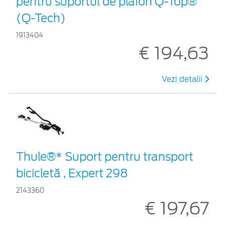
pentru suportul de plafon Q-Top®
(Q-Tech)
1913404
€ 194,63
Vezi detalii
Thule®* Suport pentru transport
bicicletă , Expert 298
2143360
€ 197,67