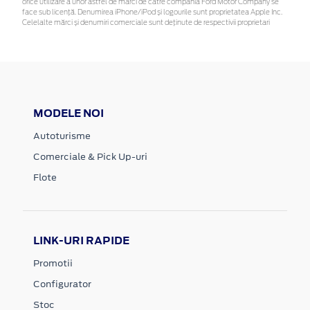
orice utilizare a unor astfel de mărci de către compania Ford Motor Company se
face sub licență. Denumirea iPhone/iPod și logourile sunt proprietatea Apple Inc.
Celelalte mărci și denumiri comerciale sunt deținute de respectivii proprietari
MODELE NOI
Autoturisme
Comerciale & Pick Up-uri
Flote
LINK-URI RAPIDE
Promotii
Configurator
Stoc