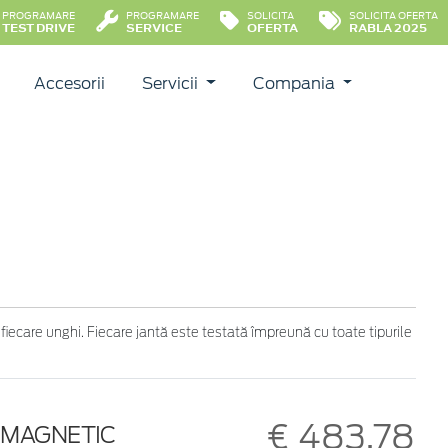
PROGRAMARE
PROGRAMARE
SOLICITA
SOLICITA OFERTA
TEST DRIVE
SERVICE
OFERTA
RABLA 2025
Accesorii
Servicii
Compania
 fiecare unghi. Fiecare jantă este testată împreună cu toate tipurile
€ 483,78
E, MAGNETIC