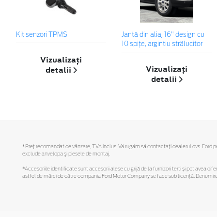
Kit senzori TPMS
Jantă din aliaj 16" design cu
10 spițe, argintiu strălucitor
Vizualizați
Vizualizați
detalii
detalii
*Preţ recomandat de vânzare, TVA inclus. Vă rugăm să contactaţi dealerul dvs. Ford pentr
exclude anvelopa şi piesele de montaj.
*Accesoriile identificate sunt accesorii alese cu grijă de la furnizori terți și pot avea di
astfel de mărci de către compania Ford Motor Company se face sub licență. Denumirea iP