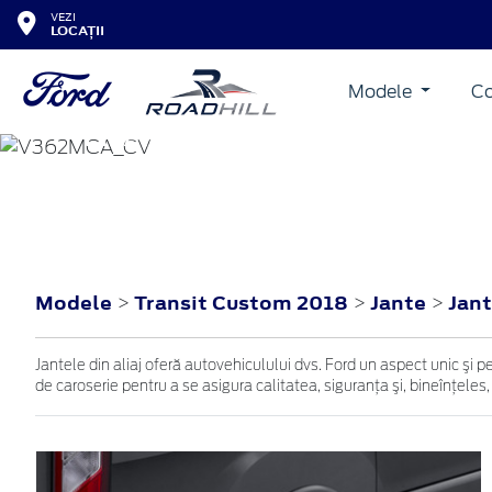
VEZI
LOCAȚII
Modele
Co
TRANSIT CUSTOM
2018
Modele
Transit Custom 2018
Jante
Jant
>
>
>
Jantele din aliaj oferă autovehiculului dvs. Ford un aspect unic şi p
de caroserie pentru a se asigura calitatea, siguranţa şi, bineînţeles,