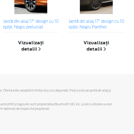
Jantă din aliaj 17" design cu 10
Jantă din aliaj 17" design cu 10
spițe, Negru prelucrat
spițe, Negru Panther
Vizualizați
Vizualizați
detalii
detalii
rta este valabilă în limita stocului disponibil. Preţul este pe jantă din aliaj şi
Bluetooth® și logourile sunt proprietatea Bluetooth SIG, Inc. și orice utilizare a unor
deținute de respectivii proprietari.