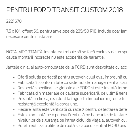
PENTRU FORD TRANSIT CUSTOM 2018
2221670
7,5 x 18", offset 56, pentru anvelope de 235/50 R18. Include doar ja
necesare pentru instalare.
NOTĂ IMPORTANTĂ:
Instalarea trebuie să se facă exclusiv de un spe
cauza montării incorecte nu este acoperită de garanţie.
Jantele din aliaj auto-omologate de la FORD sunt dezvoltate cu acc
Oferă soluția perfectă pentru autovehiculul dvs., împreună cu
Fabricată în conformitate cu sistemul de management al cali
Respectă specificațiile globale ale FORD și este testată temein
Fabricată din materiale de calitate superioară, de ultimă gene
Prezintă un finisaj rezistent la frigul din timpul iernii și este
rezistență excelentă la coroziune.
Fiecare jantă este verificată cu raze X pentru detectarea defec
Este examinată pe o perioadă extinsă pe bancurile de testare
nivelurilor de siguranță pe întreg ciclul de viață al autovehicul
Puteți reutiliza piulițele de roată și capacul central FORD ori