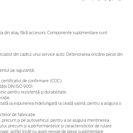
nta din aliaj, fără accesorii. Componente suplimentare sunt
cialist din cadrul unui service auto. Deteriorarea oricărei piese din
entul pe siguranță:
 certificatul de confirmare (COC).
tății DIN ISO 9001
ic pentru rezistență și durabilitate.
rație.
 testată la expunerea îndelungată la ceață salină, pentru a asigura o
telor de fabricație.
, precum și pe autovehicul, pentru a se asigura menținerea
ului, precum și a performanțelor și caracteristicilor de rulare.
ginale, astfel încât nu aveți nevoie de piese suplimentare.