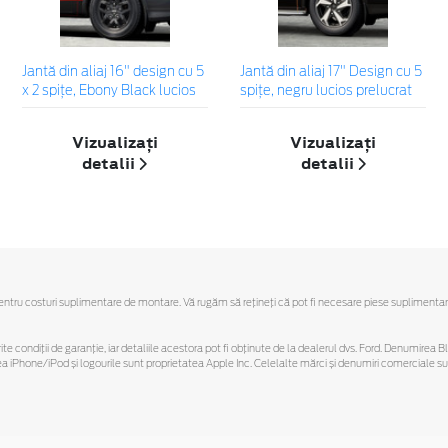
Jantă din aliaj 16" design cu 5
Jantă din aliaj 17" Design cu 5
x 2 spițe, Ebony Black lucios
spiţe, negru lucios prelucrat
Vizualizați
Vizualizați
detalii
detalii
u costuri suplimentare de montare. Vă rugăm să reţineţi că pot fi necesare piese suplimentare. Ofe
ferite condiții de garanție, iar detaliile acestora pot fi obținute de la dealerul dvs. Ford. Denumirea 
hone/iPod și logourile sunt proprietatea Apple Inc. Celelalte mărci și denumiri comerciale sunt 