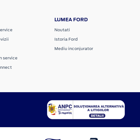
LUMEA FORD
ervice
Noutati
vizii
Istoria Ford
Mediu inconjurator
n service
onnect