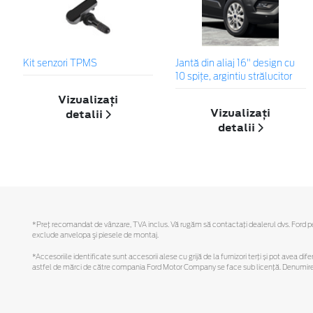
Kit senzori TPMS
Jantă din aliaj 16" design cu
10 spițe, argintiu strălucitor
Vizualizați
Vizualizați
detalii
detalii
*Preţ recomandat de vânzare, TVA inclus. Vă rugăm să contactaţi dealerul dvs. Ford pentr
exclude anvelopa şi piesele de montaj.
*Accesoriile identificate sunt accesorii alese cu grijă de la furnizori terți și pot avea di
astfel de mărci de către compania Ford Motor Company se face sub licență. Denumirea iP