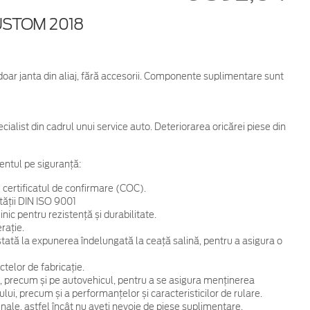
USTOM 2018
 doar janta din aliaj, fără accesorii. Componente suplimentare sunt
cialist din cadrul unui service auto. Deteriorarea oricărei piese din
entul pe siguranță:
 certificatul de confirmare (COC).
tății DIN ISO 9001
ic pentru rezistență și durabilitate.
rație.
 testată la expunerea îndelungată la ceață salină, pentru a asigura o
telor de fabricație.
, precum și pe autovehicul, pentru a se asigura menținerea
ului, precum și a performanțelor și caracteristicilor de rulare.
ginale, astfel încât nu aveți nevoie de piese suplimentare.