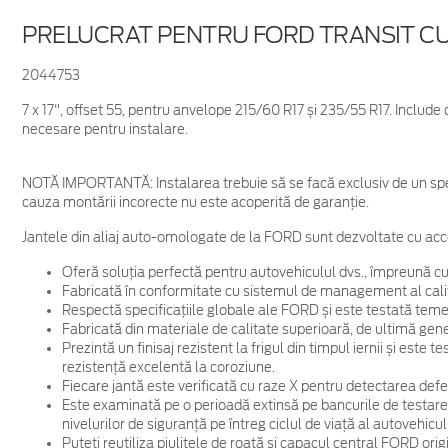
PRELUCRAT PENTRU FORD TRANSIT C
2044753
7 x 17", offset 55, pentru anvelope 215/60 R17 și 235/55 R17. Include
necesare pentru instalare.
NOTĂ IMPORTANTĂ:
Instalarea trebuie să se facă exclusiv de un spe
cauza montării incorecte nu este acoperită de garanţie.
Jantele din aliaj auto-omologate de la FORD sunt dezvoltate cu acc
Oferă soluția perfectă pentru autovehiculul dvs., împreună cu
Fabricată în conformitate cu sistemul de management al cali
Respectă specificațiile globale ale FORD și este testată temein
Fabricată din materiale de calitate superioară, de ultimă gene
Prezintă un finisaj rezistent la frigul din timpul iernii și este
rezistență excelentă la coroziune.
Fiecare jantă este verificată cu raze X pentru detectarea defec
Este examinată pe o perioadă extinsă pe bancurile de testare
nivelurilor de siguranță pe întreg ciclul de viață al autovehicul
Puteți reutiliza piulițele de roată și capacul central FORD ori