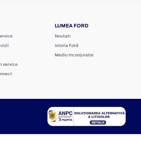
LUMEA FORD
ervice
Noutati
vizii
Istoria Ford
Mediu inconjurator
n service
onnect