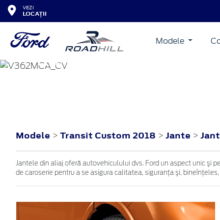
VEZI
LOCAȚII
Modele
Co
TRANSIT CUSTOM
2018
Modele
Transit Custom 2018
Jante
Jant
>
>
>
Jantele din aliaj oferă autovehiculului dvs. Ford un aspect unic şi p
de caroserie pentru a se asigura calitatea, siguranţa şi, bineînţeles,