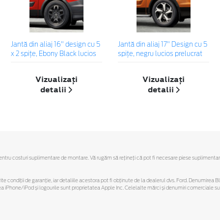
Jantă din aliaj 16" design cu 5
Jantă din aliaj 17" Design cu 5
x 2 spițe, Ebony Black lucios
spiţe, negru lucios prelucrat
Vizualizați
Vizualizați
detalii
detalii
u costuri suplimentare de montare. Vă rugăm să reţineţi că pot fi necesare piese suplimentare. Ofe
ferite condiții de garanție, iar detaliile acestora pot fi obținute de la dealerul dvs. Ford. Denumirea 
hone/iPod și logourile sunt proprietatea Apple Inc. Celelalte mărci și denumiri comerciale sunt 