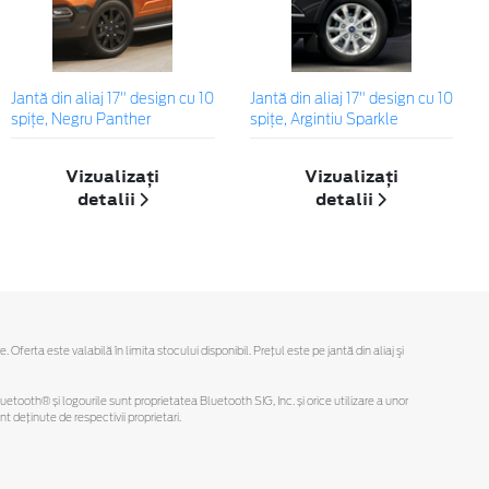
Jantă din aliaj 17" design cu 10
Jantă din aliaj 17" design cu 10
spițe, Negru Panther
spițe, Argintiu Sparkle
Vizualizați
Vizualizați
detalii
detalii
rta este valabilă în limita stocului disponibil. Preţul este pe jantă din aliaj şi
Bluetooth® și logourile sunt proprietatea Bluetooth SIG, Inc. și orice utilizare a unor
deținute de respectivii proprietari.