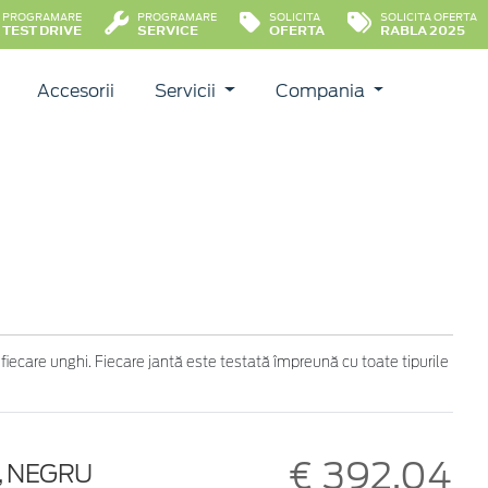
PROGRAMARE
PROGRAMARE
SOLICITA
SOLICITA OFERTA
TEST DRIVE
SERVICE
OFERTA
RABLA 2025
Accesorii
Servicii
Compania
 fiecare unghi. Fiecare jantă este testată împreună cu toate tipurile
€ 392,04
E, NEGRU