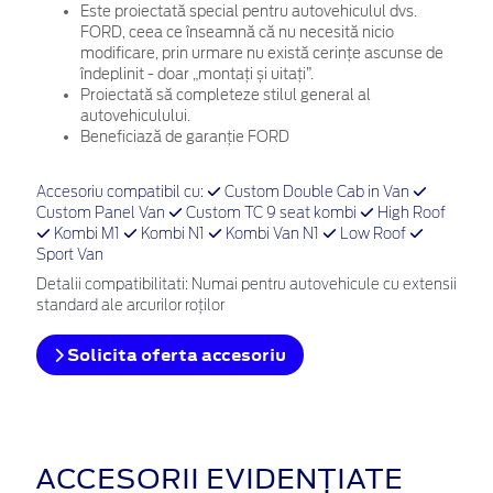
Este proiectată special pentru autovehiculul dvs.
FORD, ceea ce înseamnă că nu necesită nicio
modificare, prin urmare nu există cerințe ascunse de
îndeplinit - doar „montați și uitați”.
Proiectată să completeze stilul general al
autovehiculului.
Beneficiază de garanție FORD
Accesoriu compatibil cu:
Custom Double Cab in Van
Custom Panel Van
Custom TC 9 seat kombi
High Roof
Kombi M1
Kombi N1
Kombi Van N1
Low Roof
Sport Van
Detalii compatibilitati: Numai pentru autovehicule cu extensii
standard ale arcurilor roților
Solicita oferta accesoriu
ACCESORII EVIDENȚIATE