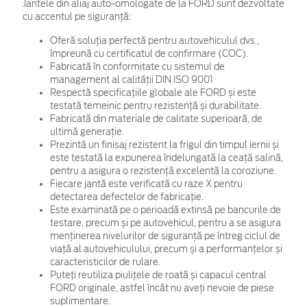
Jantele din aliaj auto-omologate de la FORD sunt dezvoltate
cu accentul pe siguranță:
Oferă soluția perfectă pentru autovehiculul dvs.,
împreună cu certificatul de confirmare (COC).
Fabricată în conformitate cu sistemul de
management al calității DIN ISO 9001
Respectă specificațiile globale ale FORD și este
testată temeinic pentru rezistență și durabilitate.
Fabricată din materiale de calitate superioară, de
ultimă generație.
Prezintă un finisaj rezistent la frigul din timpul iernii și
este testată la expunerea îndelungată la ceață salină,
pentru a asigura o rezistență excelentă la coroziune.
Fiecare jantă este verificată cu raze X pentru
detectarea defectelor de fabricație.
Este examinată pe o perioadă extinsă pe bancurile de
testare, precum și pe autovehicul, pentru a se asigura
menținerea nivelurilor de siguranță pe întreg ciclul de
viață al autovehiculului, precum și a performanțelor și
caracteristicilor de rulare.
Puteți reutiliza piulițele de roată și capacul central
FORD originale, astfel încât nu aveți nevoie de piese
suplimentare.