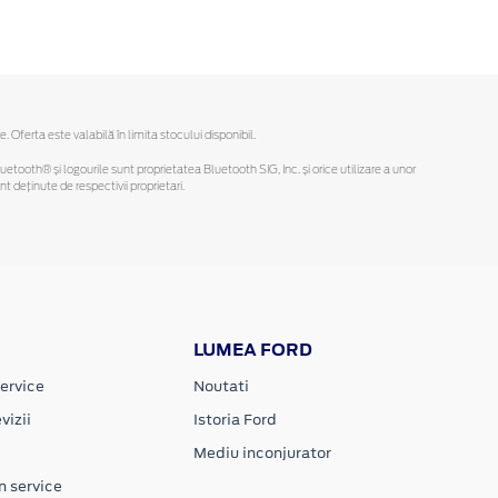
ferta este valabilă în limita stocului disponibil.
Bluetooth® și logourile sunt proprietatea Bluetooth SIG, Inc. și orice utilizare a unor
deținute de respectivii proprietari.
LUMEA FORD
ervice
Noutati
vizii
Istoria Ford
Mediu inconjurator
n service