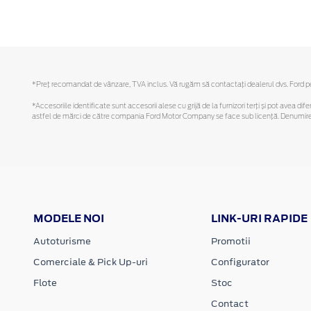
*Preţ recomandat de vânzare, TVA inclus. Vă rugăm să contactaţi dealerul dvs. Ford pent
*Accesoriile identificate sunt accesorii alese cu grijă de la furnizori terți și pot avea di
astfel de mărci de către compania Ford Motor Company se face sub licență. Denumirea iP
MODELE NOI
LINK-URI RAPIDE
Autoturisme
Promotii
Comerciale & Pick Up-uri
Configurator
Flote
Stoc
Contact