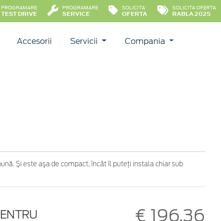
PROGRAMARE
PROGRAMARE
SOLICITA
SOLICITA OFERTA
TEST DRIVE
SERVICE
OFERTA
RABLA 2025
Accesorii
Servicii
Compania
ă. Şi este aşa de compact, încât îl puteţi instala chiar sub
€ 196,36
PENTRU