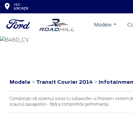
VEZI
LOCAȚII
Modele
Co
TRANSIT COURIER
2014
Modele
Transit Courier 2014
Infotainme
>
>
Completaţi-vă sistemul sonor cu subwoofer-ul Pioneer+ extrem de pu
scaunul pasagerilor - fără a compromite performanţa.