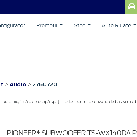
nfigurator
Promotii
Stoc
Auto Rulate
nt
Audio
2760720
>
>
ternic, însă care ocupă spaţiu redus pentru o senzaţie de bas şi mai bun
PIONEER* SUBWOOFER TS-WX140DA 