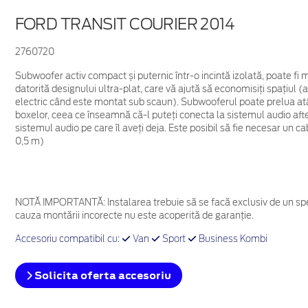
FORD TRANSIT COURIER 2014
2760720
Subwoofer activ compact și puternic într-o incintă izolată, poate fi
datorită designului ultra-plat, care vă ajută să economisiți spațiul (
electric când este montat sub scaun). Subwooferul poate prelua atât o 
boxelor, ceea ce înseamnă că-l puteți conecta la sistemul audio aft
sistemul audio pe care îl aveți deja. Este posibil să fie necesar un 
0,5 m)
NOTĂ IMPORTANTĂ:
Instalarea trebuie să se facă exclusiv de un spe
cauza montării incorecte nu este acoperită de garanţie.
Accesoriu compatibil cu:
Van
Sport
Business Kombi
Solicita oferta accesoriu