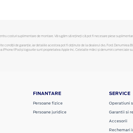
ru costuri suplimentare de montare. Vă rugăm să reţineţi că pot fi necesare piese suplimentare. O
ferite condiții de garanție, iar detaliile acestora pot fi obținute de la dealerul dvs. Ford. Denumirea 
hone/iPod și logourile sunt proprietatea Apple Inc. Celelalte mărci și denumiri comerciale sunt 
FINANTARE
SERVICE
Persoane fizice
Operatiuni s
Persoane juridice
Garantii si re
Accesorii
Rechemari i