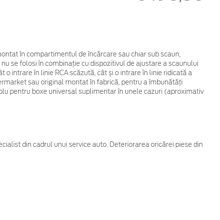
 montat în compartimentul de încărcare sau chiar sub scaun,
a nu se folosi în combinație cu dispozitivul de ajustare a scaunului
intrare în linie RCA scăzută, cât și o intrare în linie ridicată a
ermarket sau original montat în fabrică, pentru a îmbunătăți
cablu pentru boxe universal suplimentar în unele cazuri (aproximativ
cialist din cadrul unui service auto. Deteriorarea oricărei piese din