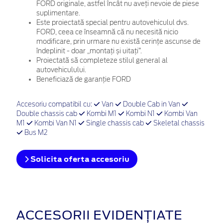
FORD originale, astfel încât nu aveți nevoie de piese
suplimentare.
Este proiectată special pentru autovehiculul dvs.
FORD, ceea ce înseamnă că nu necesită nicio
modificare, prin urmare nu există cerințe ascunse de
îndeplinit - doar „montați și uitați”.
Proiectată să completeze stilul general al
autovehiculului.
Beneficiază de garanție FORD
Accesoriu compatibil cu:
Van
Double Cab in Van
Double chassis cab
Kombi M1
Kombi N1
Kombi Van
M1
Kombi Van N1
Single chassis cab
Skeletal chassis
Bus M2
Solicita oferta accesoriu
ACCESORII EVIDENȚIATE