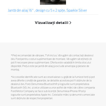
Jantă din aliaj 16" , design cu 5 x 2 spiţe, Sparkle Silver
Vizualizați detalii
*Preţ recomandat de vânzare, TVA inclus. Vă rugăm să contactaţi dealerul
dvs. Ford pentru costuri suplimentare de montare. Vă rugăm să reţineţi că
pot fi necesare piese suplimentare. Oferta este valabilă în limita stocului
disponibil. Preţul este pe jantă din aliaj şi exclude anvelopa şi piesele de
montaj.
*Accesoriile identificate sunt accesorii alese cu grijă de la furnizori terți și pot
avea diferite condiții de garanție, iar detaliile acestora pot fi obținute de la
dealerul dvs. Ford. Denumirea Bluetooth® și logourile sunt proprietatea
Bluetooth SIG, Inc. și orice utilizare a unor astfel de mărci de către compania
Ford Motor Company se face sub licență. Denumirea iPhone/iPod și
logourile sunt proprietatea Apple Inc. Celelalte mărci și denumiri comerciale
sunt deținute de respectivii proprietari.