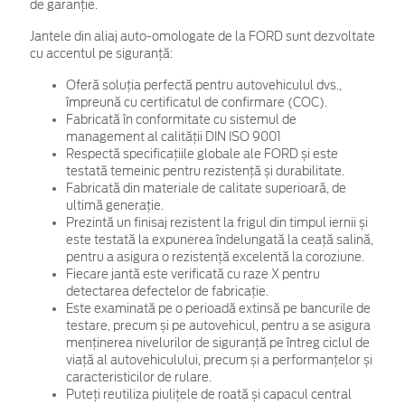
de garanţie.
Jantele din aliaj auto-omologate de la FORD sunt dezvoltate
cu accentul pe siguranță:
Oferă soluția perfectă pentru autovehiculul dvs.,
împreună cu certificatul de confirmare (COC).
Fabricată în conformitate cu sistemul de
management al calității DIN ISO 9001
Respectă specificațiile globale ale FORD și este
testată temeinic pentru rezistență și durabilitate.
Fabricată din materiale de calitate superioară, de
ultimă generație.
Prezintă un finisaj rezistent la frigul din timpul iernii și
este testată la expunerea îndelungată la ceață salină,
pentru a asigura o rezistență excelentă la coroziune.
Fiecare jantă este verificată cu raze X pentru
detectarea defectelor de fabricație.
Este examinată pe o perioadă extinsă pe bancurile de
testare, precum și pe autovehicul, pentru a se asigura
menținerea nivelurilor de siguranță pe întreg ciclul de
viață al autovehiculului, precum și a performanțelor și
caracteristicilor de rulare.
Puteți reutiliza piulițele de roată și capacul central