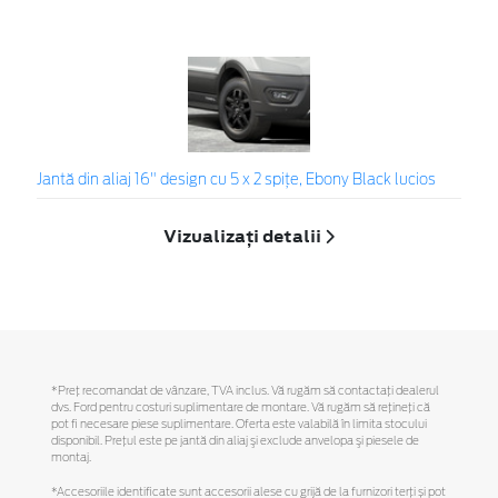
Jantă din aliaj 16" design cu 5 x 2 spițe, Ebony Black lucios
Vizualizați detalii
*Preţ recomandat de vânzare, TVA inclus. Vă rugăm să contactaţi dealerul
dvs. Ford pentru costuri suplimentare de montare. Vă rugăm să reţineţi că
pot fi necesare piese suplimentare. Oferta este valabilă în limita stocului
disponibil. Preţul este pe jantă din aliaj şi exclude anvelopa şi piesele de
montaj.
*Accesoriile identificate sunt accesorii alese cu grijă de la furnizori terți și pot