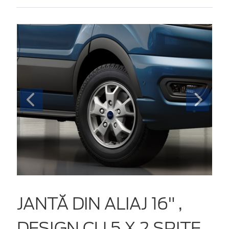
JANTĂ DIN ALIAJ 16" ,
DESIGN CU 5 X 2 SPIŢE,