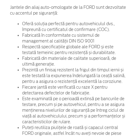
Jantele din aliaj auto-omologate de la FORD sunt dezvoltate
cu accentul pe siguranță:
Oferă soluția perfectă pentru autovehiculul dvs.,
împreună cu certificatul de confirmare (COC).
Fabricată în conformitate cu sistemul de
management al calității DIN ISO 9001
Respectă specificațiile globale ale FORD și este
testată temeinic pentru rezistență și durabilitate.
Fabricată din materiale de calitate superioară, de
ultimă generație.
Prezintă un finisaj rezistent la frigul din timpul iernii și
este testată la expunerea îndelungată la ceață salină,
pentru a asigura o rezistență excelentă la coroziune.
Fiecare jantă este verificată cu raze X pentru
detectarea defectelor de fabricație.
Este examinată pe o perioadă extinsă pe bancurile de
testare, precum și pe autovehicul, pentru a se asigura
menținerea nivelurilor de siguranță pe întreg ciclul de
viață al autovehiculului, precum și a performanțelor și
caracteristicilor de rulare.
Puteți reutiliza piulițele de roată și capacul central
FORD originale, astfel încât nu aveți nevoie de piese