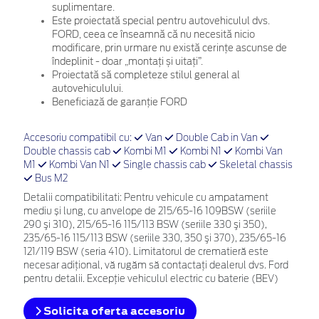
suplimentare.
Este proiectată special pentru autovehiculul dvs.
FORD, ceea ce înseamnă că nu necesită nicio
modificare, prin urmare nu există cerințe ascunse de
îndeplinit - doar „montați și uitați”.
Proiectată să completeze stilul general al
autovehiculului.
Beneficiază de garanție FORD
Accesoriu compatibil cu:
Van
Double Cab in Van
Double chassis cab
Kombi M1
Kombi N1
Kombi Van
M1
Kombi Van N1
Single chassis cab
Skeletal chassis
Bus M2
Detalii compatibilitati: Pentru vehicule cu ampatament
mediu și lung, cu anvelope de 215/65-16 109BSW (seriile
290 şi 310), 215/65-16 115/113 BSW (seriile 330 şi 350),
235/65-16 115/113 BSW (seriile 330, 350 şi 370), 235/65-16
121/119 BSW (seria 410). Limitatorul de crematieră este
necesar adiţional, vă rugăm să contactaţi dealerul dvs. Ford
pentru detalii. Excepție vehiculul electric cu baterie (BEV)
Solicita oferta accesoriu