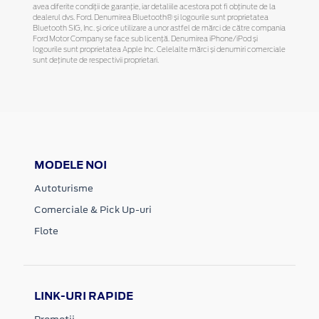
avea diferite condiții de garanție, iar detaliile acestora pot fi obținute de la
dealerul dvs. Ford. Denumirea Bluetooth® și logourile sunt proprietatea
Bluetooth SIG, Inc. și orice utilizare a unor astfel de mărci de către compania
Ford Motor Company se face sub licență. Denumirea iPhone/iPod și
logourile sunt proprietatea Apple Inc. Celelalte mărci și denumiri comerciale
sunt deținute de respectivii proprietari.
MODELE NOI
Autoturisme
Comerciale & Pick Up-uri
Flote
LINK-URI RAPIDE