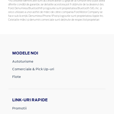
*Accesoriile identificate sunt accesorii alese cu grijă de la furnizori terți și pot avea
diferite condiții de garanție, iar detaliile acestora pot fi obținute de la dealerul dvs.
Ford. Denumirea Bluetooth® și logourile sunt proprietatea Bluetooth SIG, Inc. și
orice utilizare a unor astfel de mărci de către compania Ford Motor Company se
face sub licență. Denumirea iPhone/iPod și logourile sunt proprietatea Apple Inc.
Celelalte mărci și denumiri comerciale sunt deținute de respectivii proprietari
MODELE NOI
Autoturisme
Comerciale & Pick Up-uri
Flote
LINK-URI RAPIDE
Promotii