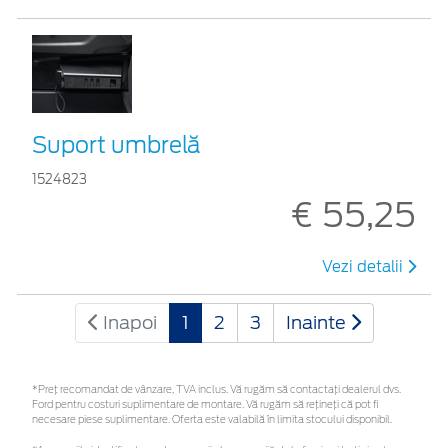
Suport umbrelă
1524823
€ 55,25
Vezi detalii
Inapoi
1
2
3
Inainte
*Preţ recomandat de vânzare, TVA inclus. Vă rugăm să contactaţi dealerul dvs.
Ford pentru costuri suplimentare de montare. Vă rugăm să rețineți că pot fi
necesare piese suplimentare. Oferta este valabilă în limita stocului disponibil.